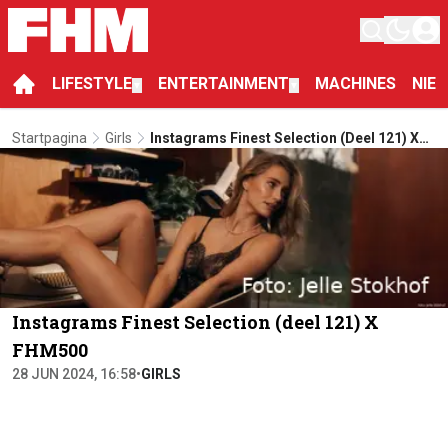
LIFESTYLE
ENTERTAINMENT
MACHINES
NIE
▼
▼
Startpagina
Girls
Instagrams Finest Selection (deel 121) X
FHM500
Instagrams Finest Selection (deel 121) X
FHM500
28 JUN 2024, 16:58
•
GIRLS