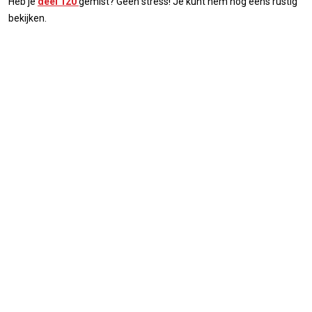
Heb je
deel 120
gemist? Geen stress! Je kunt hem nog eens rustig
bekijken.