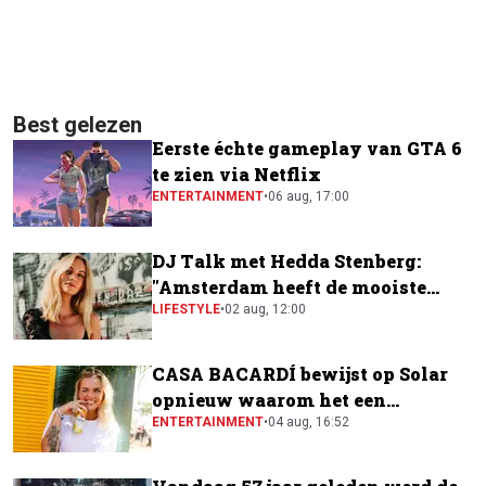
Best gelezen
Eerste échte gameplay van GTA 6
te zien via Netflix
ENTERTAINMENT
•
06 aug, 17:00
DJ Talk met Hedda Stenberg:
"Amsterdam heeft de mooiste
festivalscene van Europa"
LIFESTYLE
•
02 aug, 12:00
CASA BACARDÍ bewijst op Solar
opnieuw waarom het een
festivalfavoriet is
ENTERTAINMENT
•
04 aug, 16:52