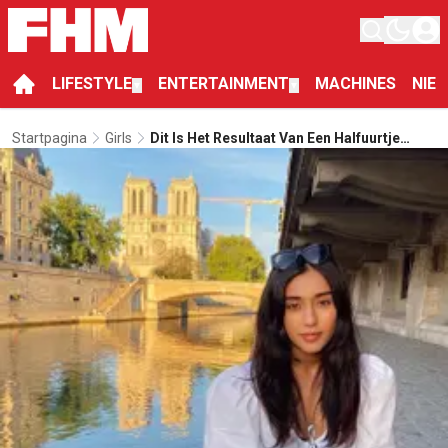
LIFESTYLE
ENTERTAINMENT
MACHINES
NIE
▼
▼
Startpagina
Girls
Dit Is Het Resultaat Van Een Halfuurtje
Tinderen In Parijs