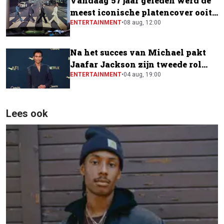
Vandaag 57 jaar geleden werd de
meest iconische platencover ooit
gemaakt
ENTERTAINMENT
•
08 aug, 12:00
Na het succes van Michael pakt
Jaafar Jackson zijn tweede rol
naast Will Smith
ENTERTAINMENT
•
04 aug, 19:00
Lees ook