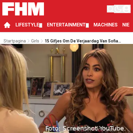
LIFESTYLE
ENTERTAINMENT
MACHINES
NIE
▼
▼
Startpagina
Girls
15 Gifjes Om De Verjaardag Van Sofia
Vergara Te Vieren