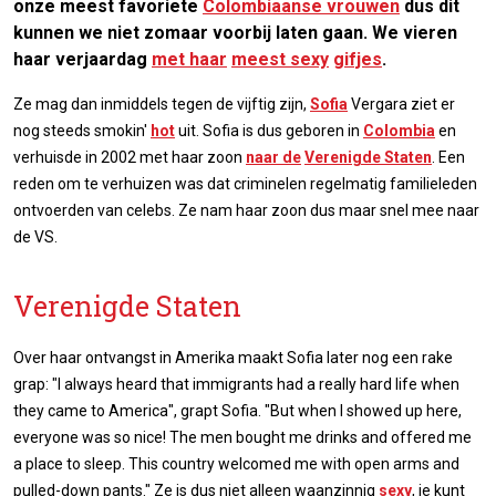
onze meest favoriete
Colombiaanse vrouwen
dus dit
kunnen we niet zomaar voorbij laten gaan. We vieren
haar verjaardag
met haar
meest sexy
gifjes
.
Ze mag dan inmiddels tegen de vijftig zijn,
Sofia
Vergara ziet er
nog steeds smokin'
hot
uit. Sofia is dus geboren in
Colombia
en
verhuisde in 2002 met haar zoon
naar de
Verenigde Staten
. Een
reden om te verhuizen was dat criminelen regelmatig familieleden
ontvoerden van celebs. Ze nam haar zoon dus maar snel mee naar
de VS.
Verenigde Staten
Over haar ontvangst in Amerika maakt Sofia later nog een rake
grap: "I always heard that immigrants had a really hard life when
they came to America", grapt Sofia. "But when I showed up here,
everyone was so nice! The men bought me drinks and offered me
a place to sleep. This country welcomed me with open arms and
pulled-down pants." Ze is dus niet alleen waanzinnig
sexy
, je kunt