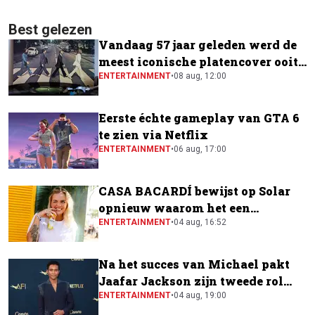
Best gelezen
Vandaag 57 jaar geleden werd de
meest iconische platencover ooit
gemaakt
ENTERTAINMENT
•
08 aug, 12:00
Eerste échte gameplay van GTA 6
te zien via Netflix
ENTERTAINMENT
•
06 aug, 17:00
CASA BACARDÍ bewijst op Solar
opnieuw waarom het een
festivalfavoriet is
ENTERTAINMENT
•
04 aug, 16:52
Na het succes van Michael pakt
Jaafar Jackson zijn tweede rol
naast Will Smith
ENTERTAINMENT
•
04 aug, 19:00