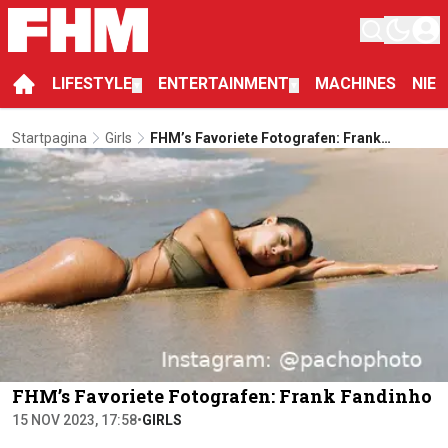
LIFESTYLE
ENTERTAINMENT
MACHINES
NIE
▼
▼
Startpagina
Girls
FHM’s Favoriete Fotografen: Frank
Fandinho
FHM’s Favoriete Fotografen: Frank Fandinho
15 NOV 2023, 17:58
•
GIRLS