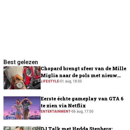
Best gelezen
Chopard brengt sfeer van de Mille
Miglia naar de pols met nieuw
horloge
LIFESTYLE
•
01 aug, 18:00
Eerste échte gameplay van GTA 6
te zien via Netflix
ENTERTAINMENT
•
06 aug, 17:00
DJ Talk met Hedda Stenberg: