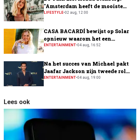
"Amsterdam heeft de mooiste
festivalscene van Europa"
LIFESTYLE
•
02 aug, 12:00
CASA BACARDÍ bewijst op Solar
opnieuw waarom het een
festivalfavoriet is
ENTERTAINMENT
•
04 aug, 16:52
Na het succes van Michael pakt
Jaafar Jackson zijn tweede rol
naast Will Smith
ENTERTAINMENT
•
04 aug, 19:00
Lees ook