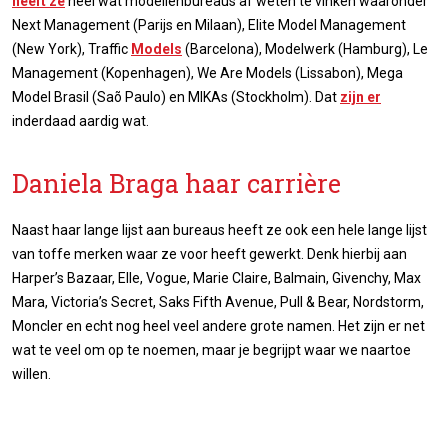
heeft ze
heel wat modellenbureaus af weten te vinken waaronder
Next Management (Parijs en Milaan), Elite Model Management
(New York), Traffic
Models
(Barcelona), Modelwerk (Hamburg), Le
Management (Kopenhagen), We Are Models (Lissabon), Mega
Model Brasil (Saõ Paulo) en MIKAs (Stockholm). Dat
zijn er
inderdaad aardig wat.
Daniela Braga haar carrière
Naast haar lange lijst aan bureaus heeft ze ook een hele lange lijst
van toffe merken waar ze voor heeft gewerkt. Denk hierbij aan
Harper’s Bazaar, Elle, Vogue, Marie Claire, Balmain, Givenchy, Max
Mara, Victoria’s Secret, Saks Fifth Avenue, Pull & Bear, Nordstorm,
Moncler en echt nog heel veel andere grote namen. Het zijn er net
wat te veel om op te noemen, maar je begrijpt waar we naartoe
willen.