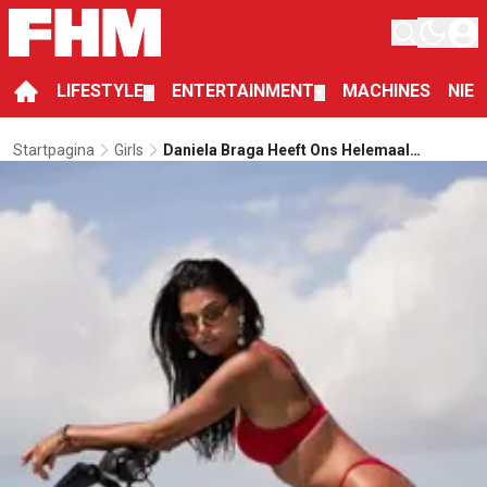
LIFESTYLE
ENTERTAINMENT
MACHINES
NIE
▼
▼
Startpagina
Girls
Daniela Braga Heeft Ons Helemaal
Ingepakt Met Haar Knappe Snoetje