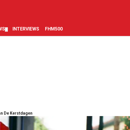
WS
INTERVIEWS
FHM500
▼
Van De Kerstdagen