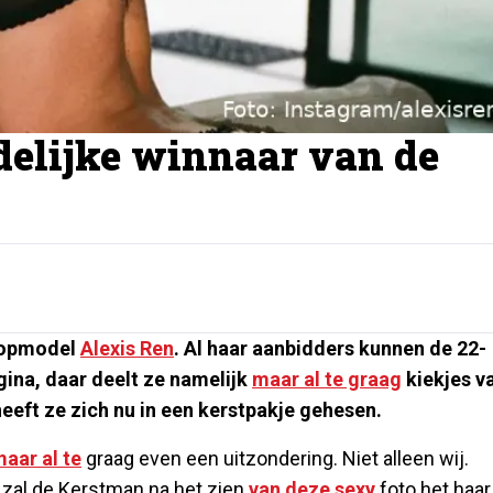
delijke winnaar van de
atopmodel
Alexis Ren
. Al haar aanbidders kunnen de 22-
ina, daar deelt ze namelijk
maar al te graag
kiekjes v
eeft ze zich nu in een kerstpakje gehesen.
aar al te
graag even een uitzondering. Niet alleen wij.
 zal de Kerstman na het zien
van deze
sexy
foto het haar