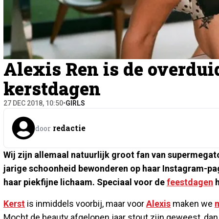
Alexis Ren is de overdui
kerstdagen
27 DEC 2018, 10:50
•
GIRLS
redactie
door
Wij zijn allemaal natuurlijk groot fan van supermeg
jarige schoonheid bewonderen op haar Instagram-pag
haar piekfijne lichaam. Speciaal voor de
feestdagen
h
Kerst
is inmiddels voorbij, maar voor
Alexis
maken we
m
Mocht de beauty afgelopen jaar stout zijn geweest, dan