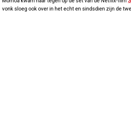
Momoa kwam haar tegen op de set van de Netflix-film
S
vonk sloeg ook over in het echt en sindsdien zijn de tw