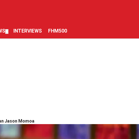
WS
INTERVIEWS
FHM500
▼
 Van Jason Momoa