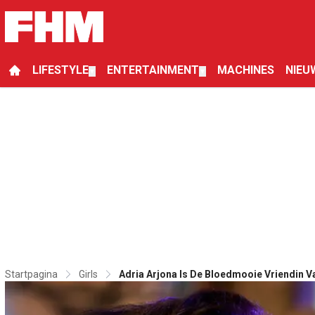
LIFESTYLE
ENTERTAINMENT
MACHINES
NIEU
▼
▼
Startpagina
Girls
Adria Arjona Is De Bloedmooie Vriendin