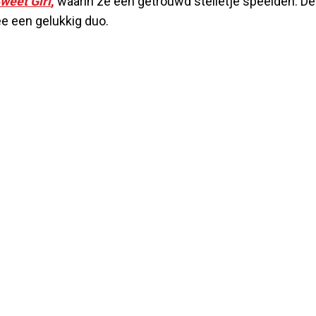
weet Girl
,
waarin ze een getrouwd stelletje speelden. De
ee een gelukkig duo.