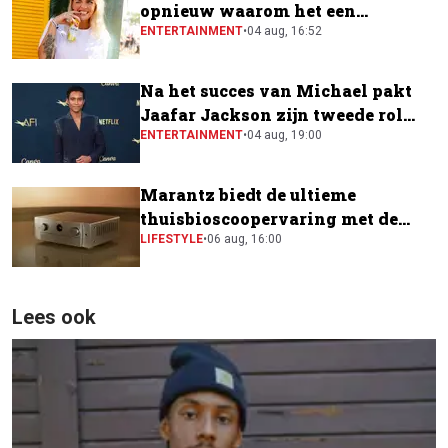
opnieuw waarom het een
festivalfavoriet is
ENTERTAINMENT
•
04 aug, 16:52
Na het succes van Michael pakt
Jaafar Jackson zijn tweede rol
naast Will Smith
ENTERTAINMENT
•
04 aug, 19:00
Marantz biedt de ultieme
thuisbioscoopervaring met de
CINEMA Series 2
LIFESTYLE
•
06 aug, 16:00
Lees ook