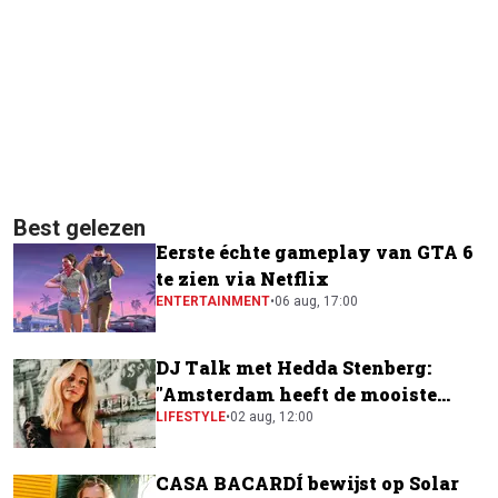
Best gelezen
Eerste échte gameplay van GTA 6
te zien via Netflix
ENTERTAINMENT
•
06 aug, 17:00
DJ Talk met Hedda Stenberg:
"Amsterdam heeft de mooiste
festivalscene van Europa"
LIFESTYLE
•
02 aug, 12:00
CASA BACARDÍ bewijst op Solar