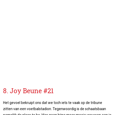
8. Joy Beune #21
Het gevoel bekruipt ons dat we toch iets te vaak op de tribune
zitten van een voetbalstadion. Tegenwoordig is de schaatsbaan
namelijk de place to be. Hier gaan bijna meer mooie vrouwen aan je