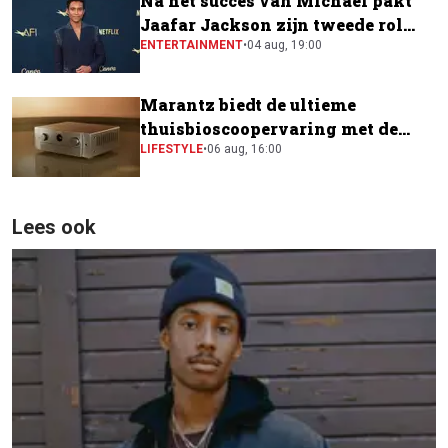
Na het succes van Michael pakt
Jaafar Jackson zijn tweede rol
naast Will Smith
ENTERTAINMENT
•
04 aug, 19:00
Marantz biedt de ultieme
thuisbioscoopervaring met de
CINEMA Series 2
LIFESTYLE
•
06 aug, 16:00
Lees ook