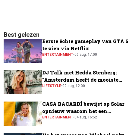
Best gelezen
Eerste échte gameplay van GTA 6
te zien via Netflix
ENTERTAINMENT
•
06 aug, 17:00
DJ Talk met Hedda Stenberg:
"Amsterdam heeft de mooiste
festivalscene van Europa"
LIFESTYLE
•
02 aug, 12:00
CASA BACARDÍ bewijst op Solar
opnieuw waarom het een
festivalfavoriet is
ENTERTAINMENT
•
04 aug, 16:52