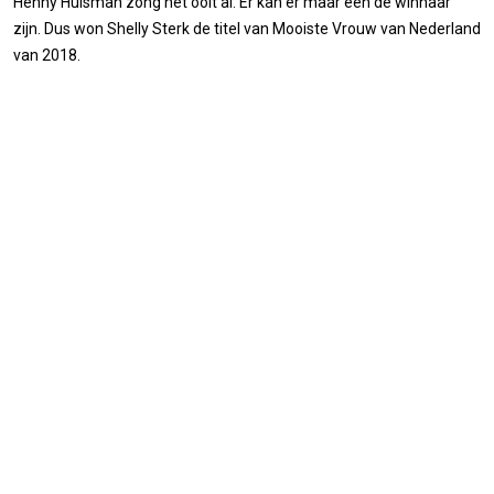
Henny Huisman zong het ooit al: Er kan er maar één de winnaar
zijn. Dus won Shelly Sterk de titel van Mooiste Vrouw van Nederland
van 2018.