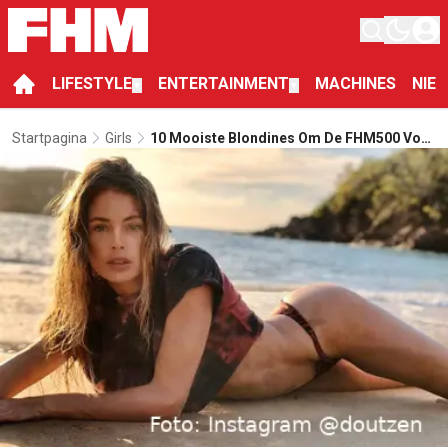
LIFESTYLE
ENTERTAINMENT
MACHINES
NIE
▼
▼
Startpagina
Girls
10 Mooiste Blondines Om De FHM500 Voor
In Huis Te Halen