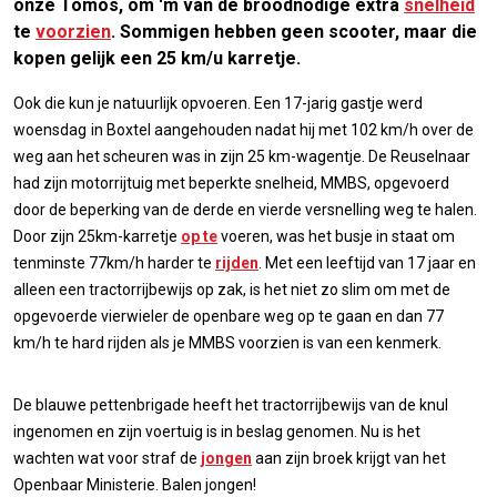
onze Tomos, om 'm van de broodnodige extra
snelheid
te
voorzien
. Sommigen hebben geen scooter, maar die
kopen gelijk een 25 km/u karretje.
Ook die kun je natuurlijk opvoeren. Een 17-jarig gastje werd
woensdag
in Boxtel aangehouden nadat hij met 102 km/h over de
weg aan het scheuren was in zijn 25 km-wagentje. De Reuselnaar
had zijn motorrijtuig met beperkte snelheid, MMBS, opgevoerd
door de beperking van de derde en vierde versnelling weg te halen.
Door zijn 25km-karretje
op te
voeren, was het busje in staat om
tenminste 77km/h harder te
rijden
. Met een leeftijd van 17 jaar en
alleen een tractorrijbewijs op zak, is het niet zo slim om met de
opgevoerde vierwieler de openbare weg op te gaan en dan 77
km/h te hard rijden als je MMBS voorzien is van een kenmerk.
De blauwe pettenbrigade heeft het tractorrijbewijs van de knul
ingenomen en zijn voertuig is in beslag genomen. Nu is het
wachten wat voor straf de
jongen
aan zijn broek krijgt van het
Openbaar Ministerie. Balen jongen!