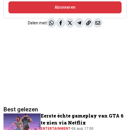
Abonneren
Delen met
Best gelezen
Eerste échte gameplay van GTA 6
te zien via Netflix
ENTERTAINMENT
•
06 aug, 17:00