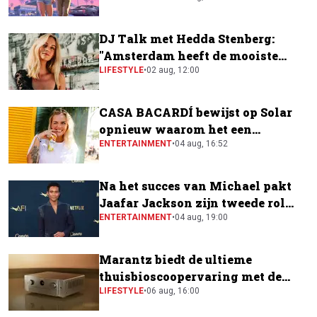
DJ Talk met Hedda Stenberg:
"Amsterdam heeft de mooiste
festivalscene van Europa"
LIFESTYLE
•
02 aug, 12:00
CASA BACARDÍ bewijst op Solar
opnieuw waarom het een
festivalfavoriet is
ENTERTAINMENT
•
04 aug, 16:52
Na het succes van Michael pakt
Jaafar Jackson zijn tweede rol
naast Will Smith
ENTERTAINMENT
•
04 aug, 19:00
Marantz biedt de ultieme
thuisbioscoopervaring met de
CINEMA Series 2
LIFESTYLE
•
06 aug, 16:00