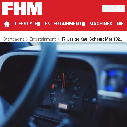
LIFESTYLE
ENTERTAINMENT
MACHINES
NIE
▼
▼
Startpagina
Entertainment
17-Jarige Knul Scheurt Met 102
Km/u In 25 Km-Wagentje