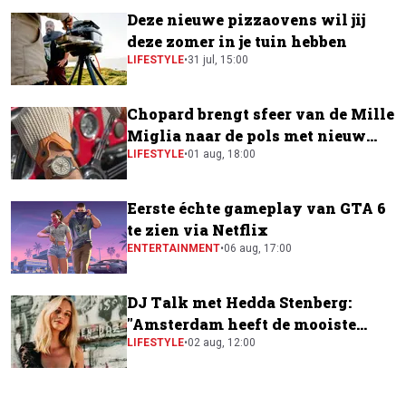
Deze nieuwe pizzaovens wil jij
deze zomer in je tuin hebben
LIFESTYLE
•
31 jul, 15:00
Chopard brengt sfeer van de Mille
Miglia naar de pols met nieuw
horloge
LIFESTYLE
•
01 aug, 18:00
Eerste échte gameplay van GTA 6
te zien via Netflix
ENTERTAINMENT
•
06 aug, 17:00
DJ Talk met Hedda Stenberg:
"Amsterdam heeft de mooiste
festivalscene van Europa"
LIFESTYLE
•
02 aug, 12:00