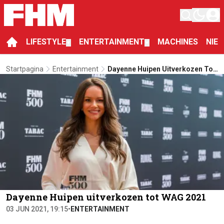
LIFESTYLE
ENTERTAINMENT
MACHINES
NIE
▼
▼
Startpagina
Entertainment
Dayenne Huipen Uitverkozen Tot
WAG 2021
Dayenne Huipen uitverkozen tot WAG 2021
03 JUN 2021, 19:15
•
ENTERTAINMENT