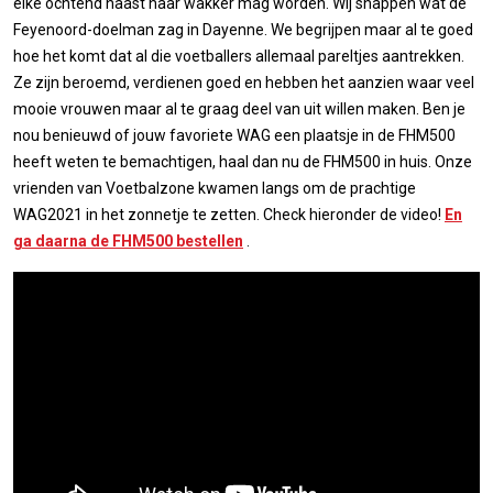
elke ochtend naast haar wakker mag worden. Wij snappen wat de
Feyenoord-doelman zag in Dayenne. We begrijpen maar al te goed
hoe het komt dat al die voetballers allemaal pareltjes aantrekken.
Ze zijn beroemd, verdienen goed en hebben het aanzien waar veel
mooie vrouwen maar al te graag deel van uit willen maken. Ben je
nou benieuwd of jouw favoriete WAG een plaatsje in de FHM500
heeft weten te bemachtigen, haal dan nu de FHM500 in huis. Onze
vrienden van Voetbalzone kwamen langs om de prachtige
WAG2021 in het zonnetje te zetten. Check hieronder de video!
En
ga daarna de FHM500 bestellen
.