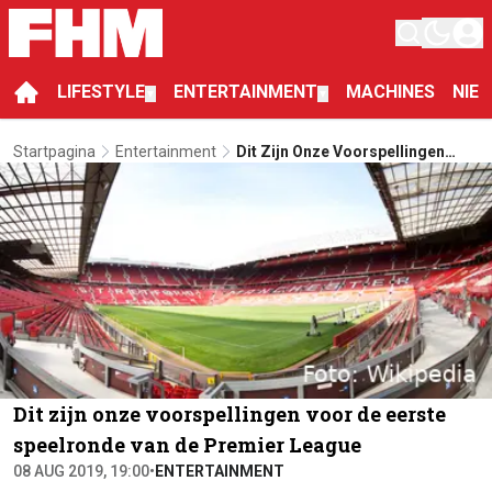
LIFESTYLE
ENTERTAINMENT
MACHINES
NIE
▼
▼
Startpagina
Entertainment
Dit Zijn Onze Voorspellingen
Voor De Eerste Speelronde Van
De Premier League
Dit zijn onze voorspellingen voor de eerste
speelronde van de Premier League
08 AUG 2019, 19:00
•
ENTERTAINMENT