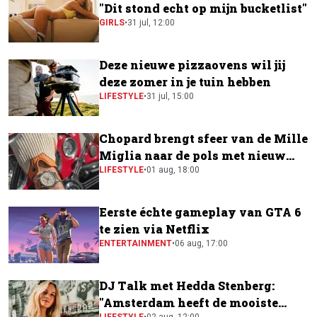
"Dit stond echt op mijn bucketlist"
GIRLS
•
31 jul, 12:00
Deze nieuwe pizzaovens wil jij
deze zomer in je tuin hebben
LIFESTYLE
•
31 jul, 15:00
Chopard brengt sfeer van de Mille
Miglia naar de pols met nieuw
horloge
LIFESTYLE
•
01 aug, 18:00
Eerste échte gameplay van GTA 6
te zien via Netflix
ENTERTAINMENT
•
06 aug, 17:00
DJ Talk met Hedda Stenberg:
"Amsterdam heeft de mooiste