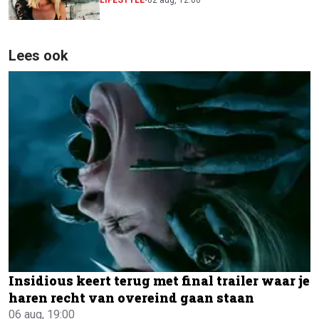
festivalscene van Europa"
LIFESTYLE
•
02 aug, 12:00
Lees ook
Insidious keert terug met final trailer waar je
haren recht van overeind gaan staan
06 aug, 19:00