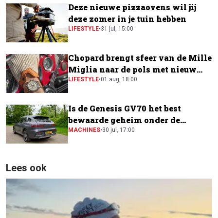
Deze nieuwe pizzaovens wil jij
deze zomer in je tuin hebben
LIFESTYLE
•
31 jul, 15:00
Chopard brengt sfeer van de Mille
Miglia naar de pols met nieuw
horloge
LIFESTYLE
•
01 aug, 18:00
Is de Genesis GV70 het best
bewaarde geheim onder de
elektrische SUV's?
MACHINES
•
30 jul, 17:00
Lees ook