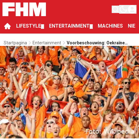
LIFESTYLE
ENTERTAINMENT
MACHINES
NIE
▼
▼
Startpagina
Entertainment
Voorbeschouwing: Oekraïne
Eerste Horde Voor Het
Nederlands Elftal Op EK