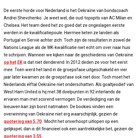
De eerste horde voor Nederland is het Oekraïne van bondscoach
Andrei Shevchenko. Je weet wel, die oud-topspits van AC Milan en
Chelsea. Het team deed het zo goed dat ze ongeslagen eerste
werden in de kwalificatiepoule. Hiermee lieten ze landen als
Portugal en Servië achter zich. Toch zijn de resultaten in zowel de
Nations League als de WK-kwalificatie niet echt om over naar huis
te schrijven. Wanneer we kijken naar de geschiedenis van Oekraïne
op het
EK
is dat niet denderend. In 2012 deden ze voor het eerst
mee. Toen werd het land in de groepsfase uitgeschakeld en vier
jaar later kwamen ze de groepsfase ook niet door. Toch moet het
Nederlands elftal Oekraïne niet onderschatten. Als goaltjesdief van
West Ham United is hij met 38 doelpunten in 92 interlands de
ervaren man met scorend vermogen. De verdediging van de
leeuwen kan zijn borst natmaken. De bookies vinden een
overwinning van Oekraïne niet erg waarschijnlijk, gezien de
quotering van 5,70
. Mocht het onverhoopt uitlopen op een
gelijkspel, dan is dit financieel ook een aantrekkelijke bet, gezien de
quotering van 3,55
.