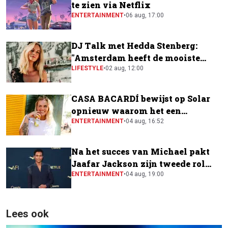
te zien via Netflix
ENTERTAINMENT
•
06 aug, 17:00
DJ Talk met Hedda Stenberg:
"Amsterdam heeft de mooiste
festivalscene van Europa"
LIFESTYLE
•
02 aug, 12:00
CASA BACARDÍ bewijst op Solar
opnieuw waarom het een
festivalfavoriet is
ENTERTAINMENT
•
04 aug, 16:52
Na het succes van Michael pakt
Jaafar Jackson zijn tweede rol
naast Will Smith
ENTERTAINMENT
•
04 aug, 19:00
Lees ook