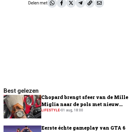
Delen met
Best gelezen
Chopard brengt sfeer van de Mille
Miglia naar de pols met nieuw
horloge
LIFESTYLE
•
01 aug, 18:00
Eerste échte gameplay van GTA 6