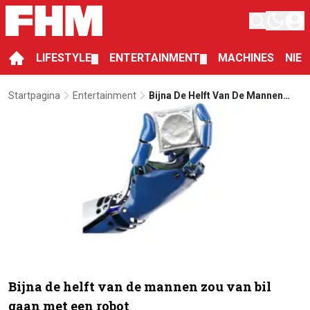
LIFESTYLE
ENTERTAINMENT
MACHINES
NIE
▼
▼
Startpagina
Entertainment
Bijna De Helft Van De Mannen
Zou Van Bil Gaan Met Een Robot
Bijna de helft van de mannen zou van bil
gaan met een robot