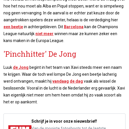
hoe het nou moet als Alba en Piqué stoppen, want er is simpelweg
nog geen vervanging. In de aanval is er echter zat keuze door de
aangetrokken spelers deze winter, helaas is de verdediging hier
een beetje
in achtergebleven. Dit
Barcelona
kan de Champions
League natuurlijk
niet meer
winnen maar ze kunnen zeker een
kans maken in de Europa League.
'Pinchhitter' De Jong
Luuk
de Jong
begint in het team van Xavi steeds meer een naam
te krijgen. Waar de toch wel lompe De Jong een beetje lacherig
werd ontvangen, maakt hij
vandaag
de dag
vaak als wissel de
beslissende. Vooral in de lucht is de Nederlander erg gevaarlijk. Xavi
kan eigenlijk niet meer om hem heen omdat hij zo vaak scoort als
het er op aankomt.
Schrijf je in voor onze nieuwsbrief!
Van de mooiste fotoshoots tot de laatste