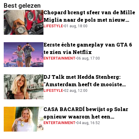
Best gelezen
Chopard brengt sfeer van de Mille
Miglia naar de pols met nieuw
horloge
LIFESTYLE
•
01 aug, 18:00
Eerste échte gameplay van GTA 6
te zien via Netflix
ENTERTAINMENT
•
06 aug, 17:00
DJ Talk met Hedda Stenberg:
"Amsterdam heeft de mooiste
festivalscene van Europa"
LIFESTYLE
•
02 aug, 12:00
CASA BACARDÍ bewijst op Solar
opnieuw waarom het een
festivalfavoriet is
ENTERTAINMENT
•
04 aug, 16:52