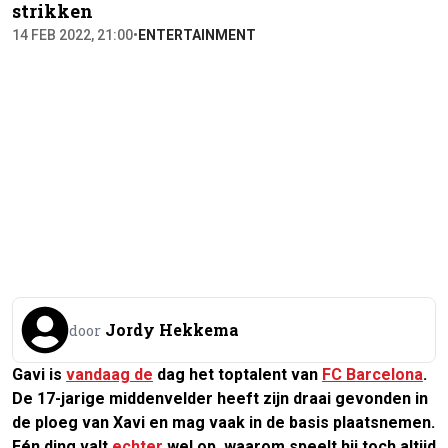
strikken
14 FEB 2022, 21:00
•
ENTERTAINMENT
Jordy Hekkema
door
Gavi is
vandaag de
dag het toptalent van
FC Barcelona
.
De 17-jarige middenvelder heeft zijn draai gevonden in
de ploeg van Xavi en mag vaak in de basis plaatsnemen.
Eén ding valt
echter
wel op, waarom speelt hij toch altijd