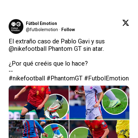
Fútbol Emotion
@
futbolemotion
·
Follow
El extraño caso de Pablo Gavi y sus 
@nikefootball
 Phantom GT sin atar.

¿Por qué creéis que lo hace? 

#nikefootball
#PhantomGT
#FutbolEmotion