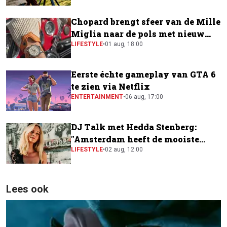
Chopard brengt sfeer van de Mille
Miglia naar de pols met nieuw
horloge
LIFESTYLE
•
01 aug, 18:00
Eerste échte gameplay van GTA 6
te zien via Netflix
ENTERTAINMENT
•
06 aug, 17:00
DJ Talk met Hedda Stenberg:
"Amsterdam heeft de mooiste
festivalscene van Europa"
LIFESTYLE
•
02 aug, 12:00
Lees ook