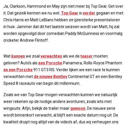
Ja, Clarkson, Hammond en May zijn niet meer bij Top Gear. Get over
it. Dat gezeik kennen we nu wel.
Top Gear
is
verder
gegaan en met
Chris Harris en Matt LeBlanc hebben ze ijzersterke presentatoren
in huis. Jammer dat dit het laatste seizoen wordt van Matt, hij zal
worden opgevolgd door comedian Paddy McGuinness en voormalg
cricketer Andrew Flintoff.
Wat
kunnen
we zoal
verwachten
als we de
teaser
moeten
geloven? Auto’s als
een Porsche
Panamera, Rolls-Royce Phantom
en een
Porsche
911 GT3 RS. Verder lijken we een race te kunnen
verwachten met
de nieuwe
Bentley
Continental GT en een Bentley
Speed 8 raceauto van begin dit millennium.
Zoals we van Top Gear mogen verwachten kunnen we natuurlijk
weer rekenen op de nodige andere avonturen, zoals iets met
wingsuits. Afijn, bekijk de trailer maar
gewoon
. De nieuwe serie
wordt binnenkort verwacht, al blijft een exacte datum nog uit. De
kwaliteit druipt nog altijd van de video’s af, dus wij verheugen ons