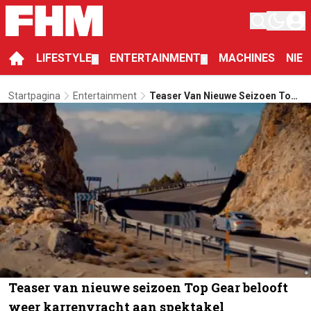
LIFESTYLE
ENTERTAINMENT
MACHINES
NIE
▼
▼
Startpagina
Entertainment
Teaser Van Nieuwe Seizoen Top
Gear Belooft Weer Karrenvracht
Aan Spektakel
Teaser van nieuwe seizoen Top Gear belooft
weer karrenvracht aan spektakel