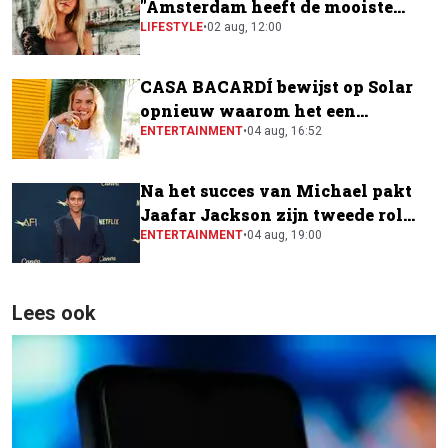
"Amsterdam heeft de mooiste
festivalscene van Europa"
LIFESTYLE
•
02 aug, 12:00
CASA BACARDÍ bewijst op Solar
opnieuw waarom het een
festivalfavoriet is
ENTERTAINMENT
•
04 aug, 16:52
Na het succes van Michael pakt
Jaafar Jackson zijn tweede rol
naast Will Smith
ENTERTAINMENT
•
04 aug, 19:00
Lees ook