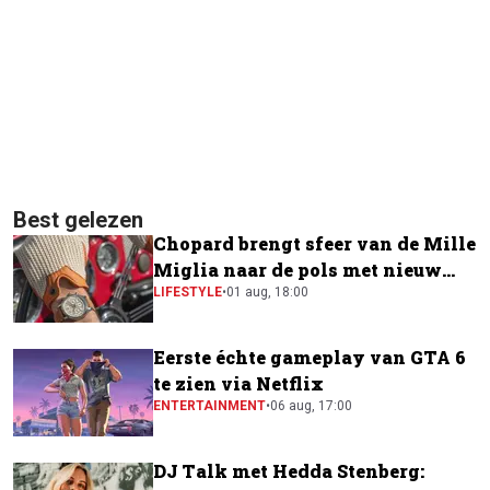
Best gelezen
Chopard brengt sfeer van de Mille
Miglia naar de pols met nieuw
horloge
LIFESTYLE
•
01 aug, 18:00
Eerste échte gameplay van GTA 6
te zien via Netflix
ENTERTAINMENT
•
06 aug, 17:00
DJ Talk met Hedda Stenberg: