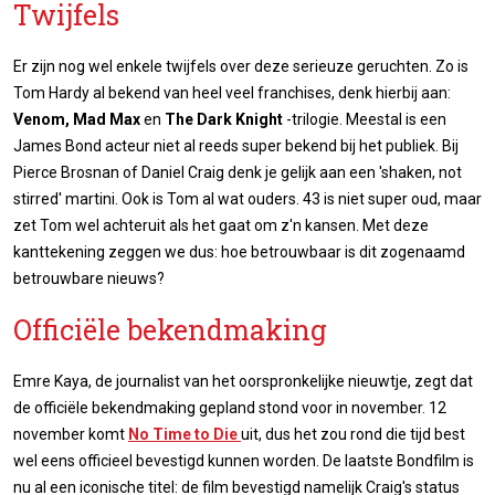
Twijfels
Er zijn nog wel enkele twijfels over deze serieuze geruchten. Zo is
Tom Hardy al bekend van heel veel franchises, denk hierbij aan:
Venom, Mad Max
en
The Dark Knight
-trilogie. Meestal is een
James Bond acteur niet al reeds super bekend bij het publiek. Bij
Pierce Brosnan of Daniel Craig denk je gelijk aan een 'shaken, not
stirred' martini. Ook is Tom al wat ouders. 43 is niet super oud, maar
zet Tom wel achteruit als het gaat om z'n kansen. Met deze
kanttekening zeggen we dus: hoe betrouwbaar is dit zogenaamd
betrouwbare nieuws?
Officiële bekendmaking
Emre Kaya, de journalist van het oorspronkelijke nieuwtje, zegt dat
de officiële bekendmaking gepland stond voor in november. 12
november komt
No Time to Die
uit, dus het zou rond die tijd best
wel eens officieel bevestigd kunnen worden. De laatste Bondfilm is
nu al een iconische titel: de film bevestigd namelijk Craig's status