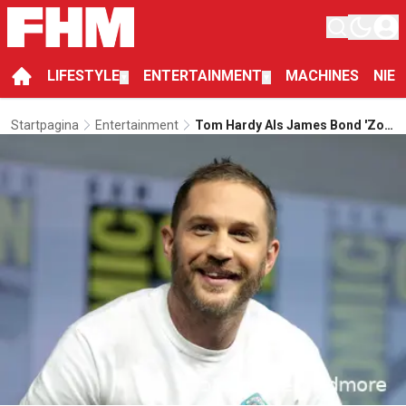
LIFESTYLE
ENTERTAINMENT
MACHINES
NIE
▼
▼
Startpagina
Entertainment
Tom Hardy Als James Bond 'zo
Goed Als Zeker'