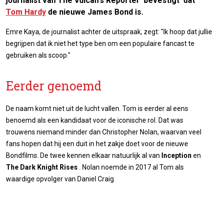
journalist van
The Vulcan's Reporter
'bevestigt' dat
Tom Hardy
de nieuwe James Bond is.
Emre Kaya, de journalist achter de uitspraak, zegt: "Ik hoop dat jullie
begrijpen dat ik niet het type ben om een populaire fancast te
gebruiken als scoop."
Eerder genoemd
De naam komt niet uit de lucht vallen. Tom is eerder al eens
benoemd als een kandidaat voor de iconische rol. Dat was
trouwens niemand minder dan Christopher Nolan, waarvan veel
fans hopen dat hij een duit in het zakje doet voor de nieuwe
Bondfilms. De twee kennen elkaar natuurlijk al van
Inception
en
The Dark Knight Rises
. Nolan noemde in 2017 al Tom als
waardige opvolger van Daniel Craig.