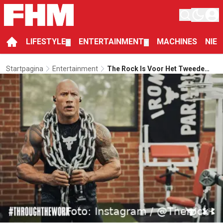
LIFESTYLE
ENTERTAINMENT
MACHINES
NIE
▼
▼
Startpagina
Entertainment
The Rock Is Voor Het Tweede
Jaar Best Betaalde Acteur Ter
Wereld