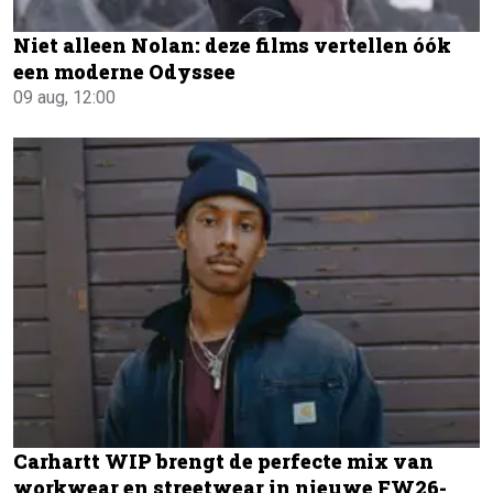
Niet alleen Nolan: deze films vertellen óók
een moderne Odyssee
09 aug, 12:00
Carhartt WIP brengt de perfecte mix van
workwear en streetwear in nieuwe FW26-