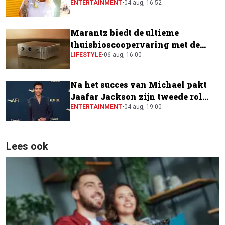
festivalfavoriet is
ENTERTAINMENT
•
04 aug, 16:52
Marantz biedt de ultieme
thuisbioscoopervaring met de
CINEMA Series 2
LIFESTYLE
•
06 aug, 16:00
Na het succes van Michael pakt
Jaafar Jackson zijn tweede rol
naast Will Smith
ENTERTAINMENT
•
04 aug, 19:00
Lees ook