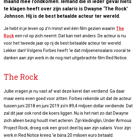
maand mee rondkomen. Iemand die in ieder geval niets
te klagen heeft over zijn salaris is Dwayne ‘The Rock’
Johnson. Hij is de best betaalde acteur ter wereld.
Je hebt in je leven op z’n minst wel één film gezien waarin
The
Rock
een rol op zich neemt. Dat kan niet anders. De acteur is nu
voor het tweede jaar op rij de best betaalde acteur ter wereld.
Lekker dan! Volgens Forbes heeft ‘ie dat miljoenensalaris vooral te
danken aan zijn werk in de nog niet uitgebrachte film Red Notice.
The Rock
Jullie vragen je nu vast af wat deze kerel dan verdiend. Ga daar
maar eens even goed voor zitten. Forbes rekende uit dat de acteur
tussen juni 2018 en juni 2019 zo’n 89,4 miljoen dollar verdiende. Dat
zal dit jaar ook rond die koers liggen. Nu is het niet zo dat Dwayne
zich alleen bezig houdt met acteren. Zijn kledinglijn, Under Armous
Project Rock, droeg ook een groot deel bij aan zijn salaris. Voor zijn
werk in Red Notice kreeg ‘ie bijna 20 miljoen euro betaald.