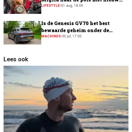
horloge
LIFESTYLE
•
01 aug, 18:00
Is de Genesis GV70 het best
bewaarde geheim onder de
elektrische SUV's?
MACHINES
•
30 jul, 17:00
Lees ook