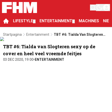
LIFESTYLE
ENTERTAINMENT
MACHINES
NIE
▼
▼
Startpagina
Entertainment
TBT #6: Tialda Van Slogteren
Sexy Op De Cover En Heel Veel
Vreemde Feitjes
TBT #6: Tialda van Slogteren sexy op de
cover en heel veel vreemde feitjes
03 DEC 2020, 19:00
•
ENTERTAINMENT