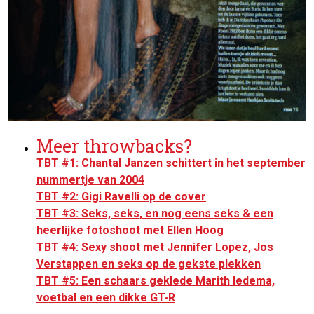
Meer throwbacks?
TBT #1: Chantal Janzen schittert in het september
nummertje van 2004
TBT #2: Gigi Ravelli op de cover
TBT #3: Seks, seks, en nog eens seks & een
heerlijke fotoshoot met Ellen Hoog
TBT #4: Sexy shoot met Jennifer Lopez, Jos
Verstappen en seks op de gekste plekken
TBT #5: Een schaars geklede Marith Iedema,
voetbal en een dikke GT-R