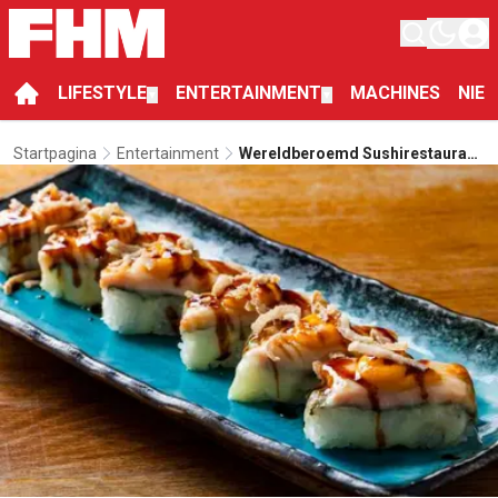
LIFESTYLE
ENTERTAINMENT
MACHINES
NIE
▼
▼
Startpagina
Entertainment
Wereldberoemd Sushirestaurant
Opent Haar Deuren In
Amsterdam