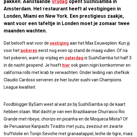
pakken. Aanstaande
vrijdag
opent SushiSamba in
Amsterdam. Het restaurant heeft al vestigingen in
Londen, Miami en New York. Een prestigieus zaakje,
want voor een tafeltje in Londen moet je zomaar twee
maanden wachten.
Dat belooft wat voor de
vestiging
aan het Max Eeuweplein. Kun jij
voor het
pokeren
eerst nog even op stand de maag vullen. Of na
het pokeren, want op vrijdag en
zaterdag
is SushiSamba tot half 3
in de nacht geopend. Je hoeft
hier
ook geen nigiri komkommer en
california rolls met krab te verwachten. Onder leiding van chefkok
Claudio Cardoso serveren ze hier louter sushi van Champions
League kwaliteit.
Foodblogger BySam weet al wat ze bij SushiSamba op de kaart
hebben staan. Wat dacht je van een Braziliaanse Churrasco Rio
Grande met ribeye, chorizo en picanha en de Moqueca Mista? Of
de Peruaanse Kanpachi Tiradito met yuzu, zeezout en zwarte
truffelolie en Tonijn Seviche met granaatappel, leche de tigre, maiz