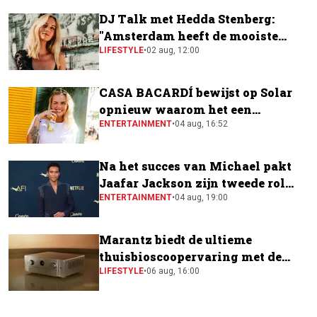
DJ Talk met Hedda Stenberg:
"Amsterdam heeft de mooiste
festivalscene van Europa"
LIFESTYLE
•
02 aug, 12:00
CASA BACARDÍ bewijst op Solar
opnieuw waarom het een
festivalfavoriet is
ENTERTAINMENT
•
04 aug, 16:52
Na het succes van Michael pakt
Jaafar Jackson zijn tweede rol
naast Will Smith
ENTERTAINMENT
•
04 aug, 19:00
Marantz biedt de ultieme
thuisbioscoopervaring met de
CINEMA Series 2
LIFESTYLE
•
06 aug, 16:00