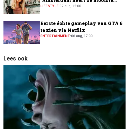
"Amsterdam heeft de mooiste
festivalscene van Europa"
LIFESTYLE
•
02 aug, 12:00
Eerste échte gameplay van GTA 6
te zien via Netflix
ENTERTAINMENT
•
06 aug, 17:00
Lees ook