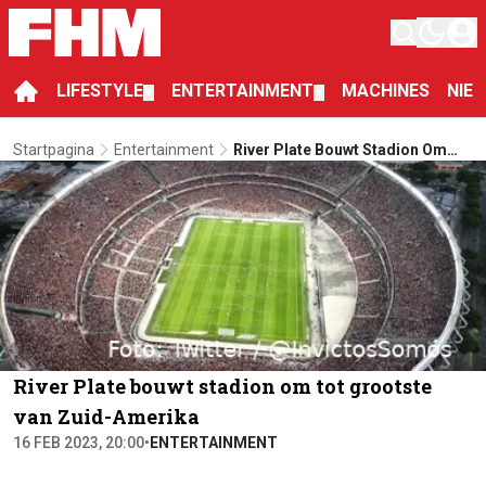
LIFESTYLE
ENTERTAINMENT
MACHINES
NIE
▼
▼
Startpagina
Entertainment
River Plate Bouwt Stadion Om
Tot Grootste Van Zuid-Amerika
River Plate bouwt stadion om tot grootste
van Zuid-Amerika
16 FEB 2023, 20:00
•
ENTERTAINMENT