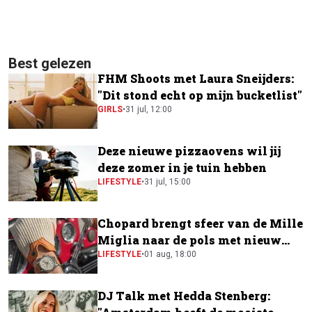
Best gelezen
FHM Shoots met Laura Sneijders:
"Dit stond echt op mijn bucketlist"
GIRLS
•
31 jul, 12:00
Deze nieuwe pizzaovens wil jij
deze zomer in je tuin hebben
LIFESTYLE
•
31 jul, 15:00
Chopard brengt sfeer van de Mille
Miglia naar de pols met nieuw
horloge
LIFESTYLE
•
01 aug, 18:00
DJ Talk met Hedda Stenberg: