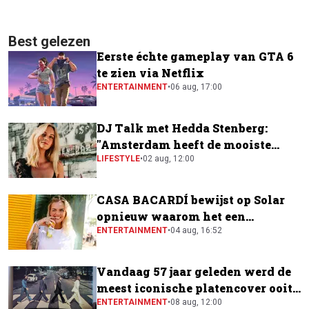
Best gelezen
Eerste échte gameplay van GTA 6
te zien via Netflix
ENTERTAINMENT
•
06 aug, 17:00
DJ Talk met Hedda Stenberg:
"Amsterdam heeft de mooiste
festivalscene van Europa"
LIFESTYLE
•
02 aug, 12:00
CASA BACARDÍ bewijst op Solar
opnieuw waarom het een
festivalfavoriet is
ENTERTAINMENT
•
04 aug, 16:52
Vandaag 57 jaar geleden werd de
meest iconische platencover ooit
gemaakt
ENTERTAINMENT
•
08 aug, 12:00