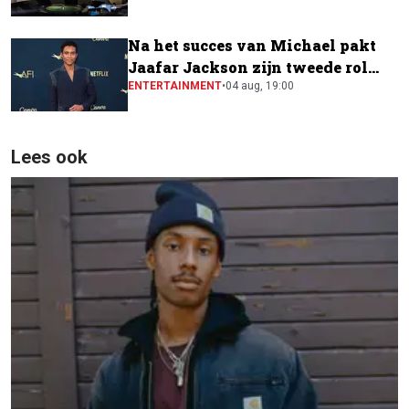
Na het succes van Michael pakt
Jaafar Jackson zijn tweede rol
naast Will Smith
ENTERTAINMENT
•
04 aug, 19:00
Lees ook