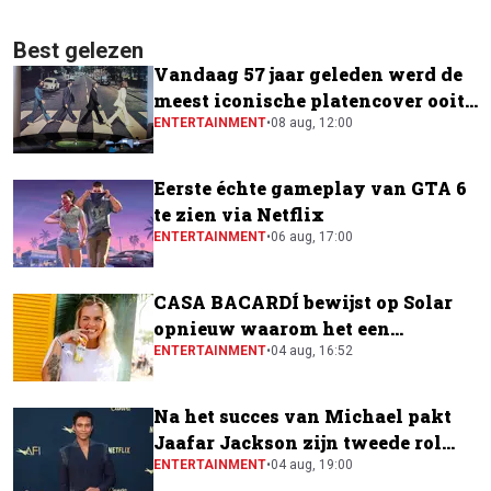
Best gelezen
Vandaag 57 jaar geleden werd de
meest iconische platencover ooit
gemaakt
ENTERTAINMENT
•
08 aug, 12:00
Eerste échte gameplay van GTA 6
te zien via Netflix
ENTERTAINMENT
•
06 aug, 17:00
CASA BACARDÍ bewijst op Solar
opnieuw waarom het een
festivalfavoriet is
ENTERTAINMENT
•
04 aug, 16:52
Na het succes van Michael pakt
Jaafar Jackson zijn tweede rol
naast Will Smith
ENTERTAINMENT
•
04 aug, 19:00