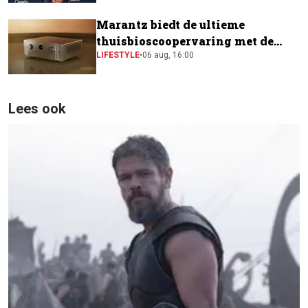
Marantz biedt de ultieme
thuisbioscoopervaring met de
CINEMA Series 2
LIFESTYLE
•
06 aug, 16:00
Lees ook