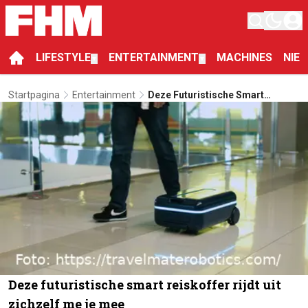
LIFESTYLE
ENTERTAINMENT
MACHINES
NIE
▼
▼
Startpagina
Entertainment
Deze Futuristische Smart
Reiskoffer Rijdt Uit Zichzelf Me
Je Mee
Deze futuristische smart reiskoffer rijdt uit
zichzelf me je mee