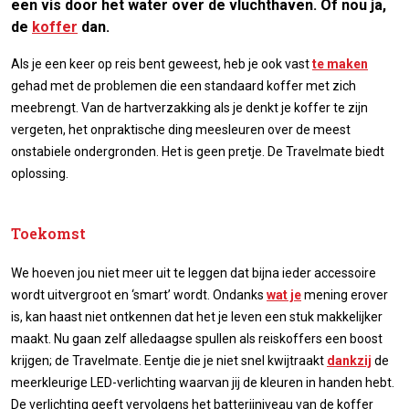
een vis door het water over de vluchthaven. Of nou ja,
de
koffer
dan.
Als je een keer op reis bent geweest, heb je ook vast
te maken
gehad met de problemen die een standaard koffer met zich
meebrengt. Van de hartverzakking als je denkt je koffer te zijn
vergeten, het onpraktische ding meesleuren over de meest
onstabiele ondergronden. Het is geen pretje. De Travelmate biedt
oplossing.
Toekomst
We hoeven jou niet meer uit te leggen dat bijna ieder accessoire
wordt uitvergroot en ‘smart’ wordt. Ondanks
wat je
mening erover
is, kan haast niet ontkennen dat het je leven een stuk makkelijker
maakt. Nu gaan zelf alledaagse spullen als reiskoffers een boost
krijgen; de Travelmate. Eentje die je niet snel kwijtraakt
dankzij
de
meerkleurige LED-verlichting waarvan jij de kleuren in handen hebt.
De verlichting geeft vervolgens het batterijniveau van de koffer