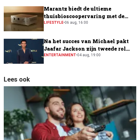
Marantz biedt de ultieme
thuisbioscoopervaring met de
CINEMA Series 2
LIFESTYLE
•
06 aug, 16:00
Na het succes van Michael pakt
Jaafar Jackson zijn tweede rol
naast Will Smith
ENTERTAINMENT
•
04 aug, 19:00
Lees ook