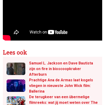
Lees ook
Samuel L. Jackson en Dave Bautista
zijn on fire in bioscoopkraker
Afterburn
Prachtige Ana de Armas laat kogels
vliegen in nieuwste John Wick film:
Ballerina
De terugkeer van een übermelige
filmreeks: wat jij moet weten over The