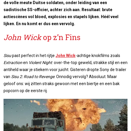
de volle meute Duitse soldaten, onder leiding van een
sadistische SS-officier, achter zich aan. Resultaat: brute
actiescènes vol bloed, explosies en stapels lijken. Héél veel
lijken. En nu komt er dus een vervolg.
John Wick
op z’n Fins
Sisu
past perfect in het rijtje
John Wick
-achtige knokfilms zoals
Extraction
en
Violent Night
: over-the-top geweld, strakke stijl en een
antiheld waar je stiekem voor juicht. Gisteren dropte Sony de trailer
van
Sisu 2: Road to Revenge
. Onnodig vervolg? Absoluut. Maar
geloof ons: wij zitten straks gewoon met een biertje en een bak
popcorn op de eerste rij.