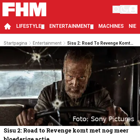
LIFESTYLE
ENTERTAINMENT
MACHINES
NIE
▼
▼
Startpagina
Entertainment
Sisu 2: Road To Revenge Komt
Met Nog Meer Bloederige Actie
Sisu 2: Road to Revenge komt met nog meer
bloederige actie