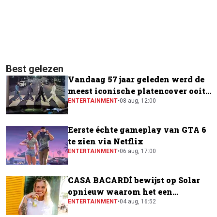
Best gelezen
Vandaag 57 jaar geleden werd de
meest iconische platencover ooit
gemaakt
ENTERTAINMENT
•
08 aug, 12:00
Eerste échte gameplay van GTA 6
te zien via Netflix
ENTERTAINMENT
•
06 aug, 17:00
CASA BACARDÍ bewijst op Solar
opnieuw waarom het een
festivalfavoriet is
ENTERTAINMENT
•
04 aug, 16:52