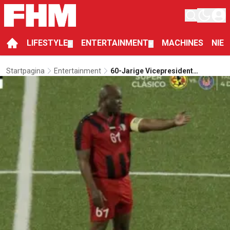
LIFESTYLE
ENTERTAINMENT
MACHINES
NIE
▼
▼
Startpagina
Entertainment
60-Jarige Vicepresident
Suriname Maakt Debuut Bij Eigen
Voetbalclub