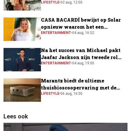
festivalscene van Europa"
LIFESTYLE
•
02 aug, 12:00
CASA BACARDÍ bewijst op Solar
opnieuw waarom het een
festivalfavoriet is
ENTERTAINMENT
•
04 aug, 16:52
Na het succes van Michael pakt
Jaafar Jackson zijn tweede rol
naast Will Smith
ENTERTAINMENT
•
04 aug, 19:00
Marantz biedt de ultieme
thuisbioscoopervaring met de
CINEMA Series 2
LIFESTYLE
•
06 aug, 16:00
Lees ook