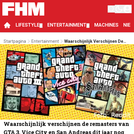
LIFESTYLE
ENTERTAINMENT
MACHINES
NIE
▼
▼
Startpagina
Entertainment
Waarschijnlijk Verschijnen De
Remasters Van GTA 3, Vice City
En San Andreas Dit Jaar Nog
Waarschijnlijk verschijnen de remasters van
GTA 3, Vice City en San Andreas dit jaar nog