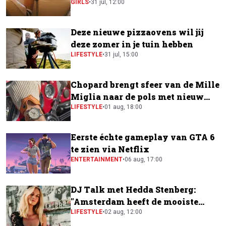
GIRLS
•
31 jul, 12:00
Deze nieuwe pizzaovens wil jij
deze zomer in je tuin hebben
LIFESTYLE
•
31 jul, 15:00
Chopard brengt sfeer van de Mille
Miglia naar de pols met nieuw
horloge
LIFESTYLE
•
01 aug, 18:00
Eerste échte gameplay van GTA 6
te zien via Netflix
ENTERTAINMENT
•
06 aug, 17:00
DJ Talk met Hedda Stenberg:
"Amsterdam heeft de mooiste
festivalscene van Europa"
LIFESTYLE
•
02 aug, 12:00