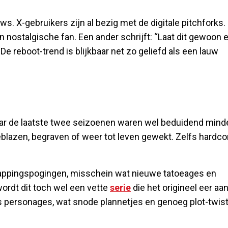
uws. X-gebruikers zijn al bezig met de digitale pitchforks.
nostalgische fan. Een ander schrijft: “Laat dit gewoon 
 De reboot-trend is blijkbaar net zo geliefd als een lauw
r de laatste twee seizoenen waren wel beduidend minde
eblazen, begraven of weer tot leven gewekt. Zelfs hardco
appingspogingen, misschein wat nieuwe tatoeages en
wordt dit toch wel een vette
serie
die het origineel eer aa
ss personages, wat snode plannetjes en genoeg plot-twis