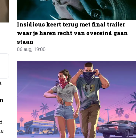
Insidious keert terug met final trailer
waar je haren recht van overeind gaan
staan
06 aug, 19:00
a
én
d.
te