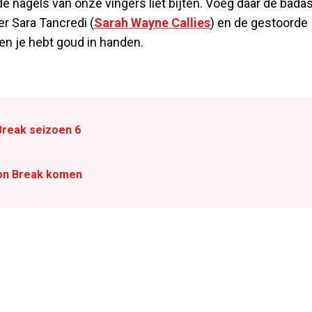
 nagels van onze vingers liet bijten. Voeg daar de bada
er Sara Tancredi (
Sarah Wayne Callies
) en de gestoorde
 en je hebt goud in handen.
Break seizoen 6
son Break komen