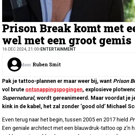
Prison Break komt met e
wel met een groot gemis
16 DEC 2024, 21:00
•
ENTERTAINMENT
Ruben Smit
door
Pak je tattoo-plannen er maar weer bij, want
Prison B
vol brute
ontsnappingspogingen
, explosieve plotwen
Supernatural
, wordt gereanimeerd. Maar voordat je je
kink in de kabel, het zal zonder ‘good old’ Michael Sc
Even terug naar het begin, tussen 2005 en 2017 hield
Pr
Een geniale architect met een blauwdruk-tattoo op z’n hel