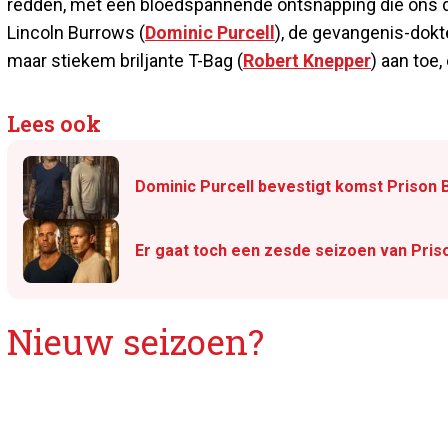
redden, met een bloedspannende ontsnapping die ons de
Lincoln Burrows (
Dominic Purcell
), de gevangenis-dokt
maar stiekem briljante T-Bag (
Robert Knepper
) aan toe,
Lees ook
Dominic Purcell bevestigt komst Prison 
Er gaat toch een zesde seizoen van Pri
Nieuw seizoen?