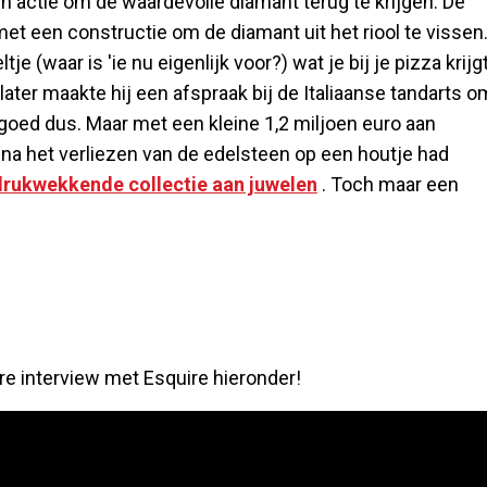
 in actie om de waardevolle diamant terug te krijgen. De
f met een constructie om de diamant uit het riool te vissen
 (waar is 'ie nu eigenlijk voor?) wat je bij je pizza krijgt
 later maakte hij een afspraak bij de Italiaanse tandarts o
 goed dus. Maar met een kleine 1,2 miljoen euro aan
na het verliezen van de edelsteen op een houtje had
drukwekkende collectie aan juwelen
. Toch maar een
e interview met Esquire hieronder!