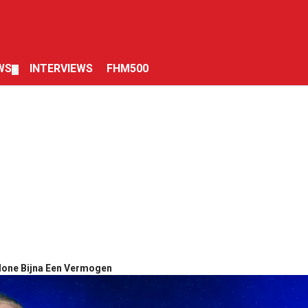
WS
INTERVIEWS
FHM500
▼
lone Bijna Een Vermogen