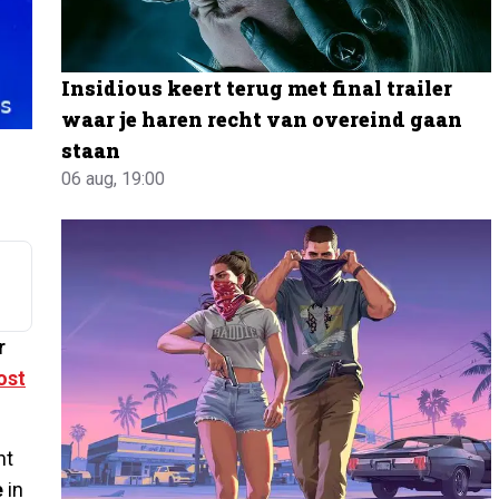
Insidious keert terug met final trailer
waar je haren recht van overeind gaan
staan
06 aug, 19:00
r
ost
nt
e
in