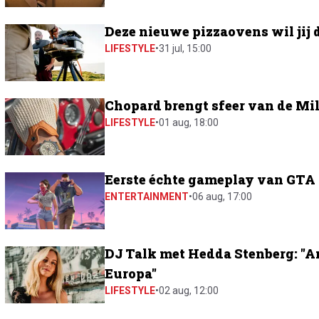
Deze nieuwe pizzaovens wil jij 
LIFESTYLE
•
31 jul, 15:00
Chopard brengt sfeer van de Mil
LIFESTYLE
•
01 aug, 18:00
Eerste échte gameplay van GTA 6
ENTERTAINMENT
•
06 aug, 17:00
DJ Talk met Hedda Stenberg: "A
Europa"
LIFESTYLE
•
02 aug, 12:00