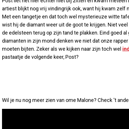
Post liet het hier echter niet bij zitten en kwam meteen
artiest blijkt nog vrij vindingrijk ook, want hij kwam zel
Met een tangetje en dat toch wel mysterieuze witte tafeltje
wist hij de diamant weer uit de goot te krijgen. Niet veel
de edelsteen terug op zijn tand te plakken. Eind goed al
diamanten in zijn mond denken we niet dat onze rapper 
moeten bijten. Zeker als we kijken naar zijn toch wel
in
pastaatje de volgende keer, Post?
Wil je nu nog meer zien van ome Malone? Check 't ander