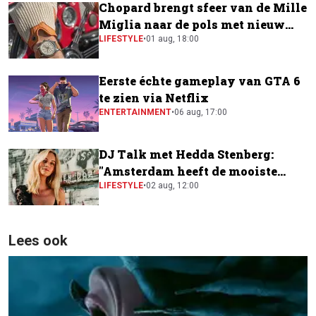
Chopard brengt sfeer van de Mille
Miglia naar de pols met nieuw
horloge
LIFESTYLE
•
01 aug, 18:00
Eerste échte gameplay van GTA 6
te zien via Netflix
ENTERTAINMENT
•
06 aug, 17:00
DJ Talk met Hedda Stenberg:
"Amsterdam heeft de mooiste
festivalscene van Europa"
LIFESTYLE
•
02 aug, 12:00
Lees ook