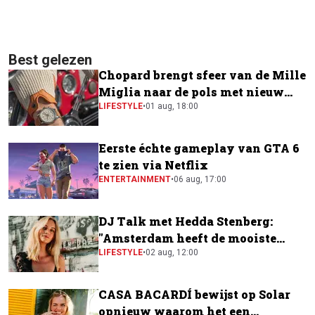
Best gelezen
Chopard brengt sfeer van de Mille
Miglia naar de pols met nieuw
horloge
LIFESTYLE
•
01 aug, 18:00
Eerste échte gameplay van GTA 6
te zien via Netflix
ENTERTAINMENT
•
06 aug, 17:00
DJ Talk met Hedda Stenberg:
"Amsterdam heeft de mooiste
festivalscene van Europa"
LIFESTYLE
•
02 aug, 12:00
CASA BACARDÍ bewijst op Solar
opnieuw waarom het een