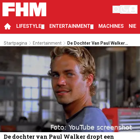
LIFESTYLE
ENTERTAINMENT
MACHINES
NIE
▼
▼
Startpagina
Entertainment
De Dochter Van Paul Walker
Dropt Een Ontroerende Video
Van Haar En Papalief
De dochter van Paul Walker dropt een