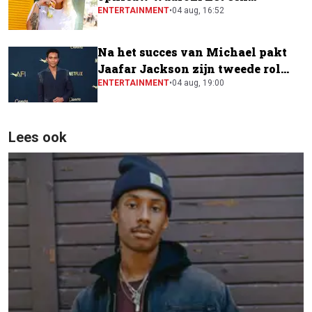
festivalfavoriet is
ENTERTAINMENT
•
04 aug, 16:52
Na het succes van Michael pakt
Jaafar Jackson zijn tweede rol
naast Will Smith
ENTERTAINMENT
•
04 aug, 19:00
Lees ook