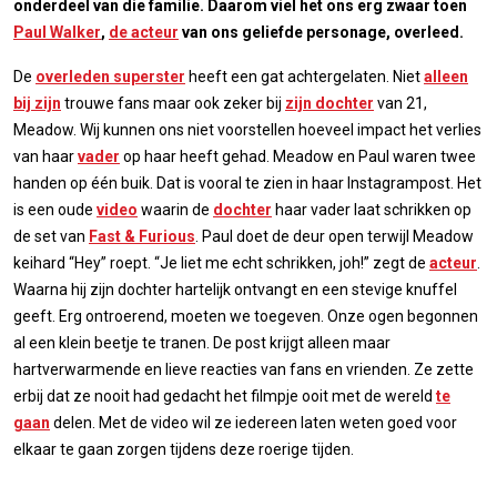
onderdeel van die familie. Daarom viel het ons erg zwaar toen
Paul Walker
,
de acteur
van ons geliefde personage, overleed.
De
overleden superster
heeft een gat achtergelaten. Niet
alleen
bij zijn
trouwe fans maar ook zeker bij
zijn dochter
van 21,
Meadow. Wij kunnen ons niet voorstellen hoeveel impact het verlies
van haar
vader
op haar heeft gehad. Meadow en Paul waren twee
handen op één buik. Dat is vooral te zien in haar Instagrampost. Het
is een oude
video
waarin de
dochter
haar vader laat schrikken op
de set van
Fast & Furious
. Paul doet de deur open terwijl Meadow
keihard “Hey” roept. “Je liet me echt schrikken, joh!” zegt de
acteur
.
Waarna hij zijn dochter hartelijk ontvangt en een stevige knuffel
geeft. Erg ontroerend, moeten we toegeven. Onze ogen begonnen
al een klein beetje te tranen. De post krijgt alleen maar
hartverwarmende en lieve reacties van fans en vrienden. Ze zette
erbij dat ze nooit had gedacht het filmpje ooit met de wereld
te
gaan
delen. Met de video wil ze iedereen laten weten goed voor
elkaar te gaan zorgen tijdens deze roerige tijden.