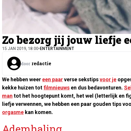
Zo bezorg jij jouw liefj
15 JAN 2019, 18:00
•
ENTERTAINMENT
redactie
door
We hebben weer
een paar
verse sekstips
voor je
opges
kekke huizen tot
filmnieuws
en dus bedavonturen.
Se
man
tot het hoogtepunt komt, het wel (letterlijk en fig
liefje verwennen, we hebben een paar gouden tips voor
orgasme
kan komen.
Ademhaling