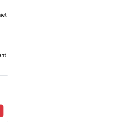
niet
ant