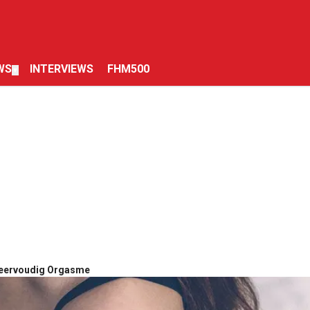
WS
INTERVIEWS
FHM500
▼
 Meervoudig Orgasme