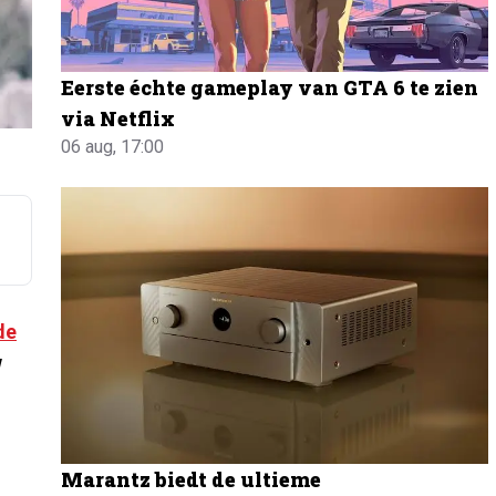
Eerste échte gameplay van GTA 6 te zien
via Netflix
06 aug, 17:00
de
w
Marantz biedt de ultieme