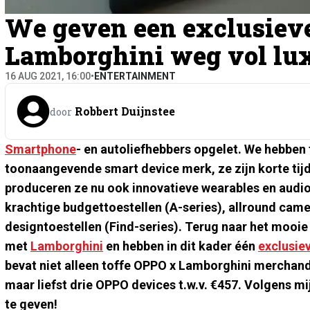
We geven een exclusiev
Lamborghini weg vol lu
16 AUG 2021, 16:00
•
ENTERTAINMENT
Robbert Duijnstee
door
Smartphone
- en autoliefhebbers opgelet. We hebben
toonaangevende smart device merk, ze zijn korte tij
produceren ze nu ook innovatieve wearables en audio
krachtige budgettoestellen (A-series), allround ca
designtoestellen (Find-series). Terug naar het mooi
met
Lamborghini
en hebben in dit kader één
exclusie
bevat niet alleen toffe OPPO x Lamborghini merchan
maar liefst drie OPPO devices t.w.v. €457. Volgens mi
te geven!