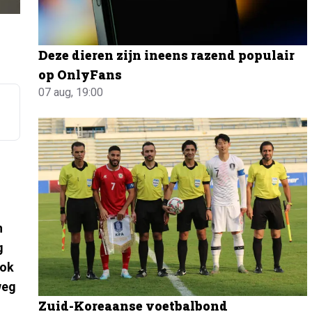
Deze dieren zijn ineens razend populair
op OnlyFans
07 aug, 19:00
n
g
ook
weg
Zuid-Koreaanse voetbalbond