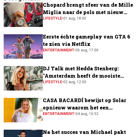
Chopard brengt sfeer van de Mille
Miglia naar de pols met nieuw
horloge
LIFESTYLE
•
01 aug, 18:00
Eerste échte gameplay van GTA 6
te zien via Netflix
ENTERTAINMENT
•
06 aug, 17:00
DJ Talk met Hedda Stenberg:
"Amsterdam heeft de mooiste
festivalscene van Europa"
LIFESTYLE
•
02 aug, 12:00
CASA BACARDÍ bewijst op Solar
opnieuw waarom het een
festivalfavoriet is
ENTERTAINMENT
•
04 aug, 16:52
Na het succes van Michael pakt