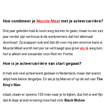
Hoe combineer je
Muscle Meat
met je acteercarrière?
Drie jaar geleden had ik nooit weg durven te gaan, maar nu we zes
jaar verder zijn vertrouw ik de werknemers dat het allemaal
doorloopt. Zij snappen ook wel dat dit voor mij een enorme kans is.
Muscle Meat wordt niet per se vertraagd qua groei
als ik
weg ben,
het is alleen wel zwaarder voor Rein en Yvette.
Hoe is je acteercarrière van start gegaan?
In heb wel veel acteerwerk gedaan in Nederland, maar dat waren
altijd hele kleine dingetjes. En als je bij Marvel of op de set van
The
King’s Man
staat, staan er opeens 150 man naar je te kijken, dus het is wel fijn
dat ik daar al wat ervaring mee had vóór
Black Widow.