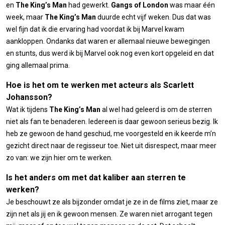
en
The King’s Man
had gewerkt.
Gangs of London
was maar één
week, maar
The
King’s Man
duurde echt vijf weken. Dus dat was
wel fijn dat ik die ervaring had voordat ik bij Marvel kwam
aankloppen. Ondanks dat waren er allemaal nieuwe bewegingen
en stunts, dus werd ik bij Marvel ook nog even kort opgeleid en dat
ging allemaal prima.
Hoe is het om te werken met acteurs als Scarlett
Johansson?
Wat ik tijdens
The King’s Man
al wel had geleerd is om de sterren
niet als fan te benaderen. Iedereen is daar gewoon serieus bezig. Ik
heb ze gewoon de hand geschud, me voorgesteld en ik keerde m’n
gezicht direct naar de regisseur toe. Niet uit disrespect, maar meer
zo van: we zijn hier om te werken.
Is het anders om met dat kaliber aan sterren te
werken?
Je beschouwt ze als bijzonder omdat je ze in de films ziet, maar ze
zijn net als jij en ik gewoon mensen. Ze waren niet arrogant tegen