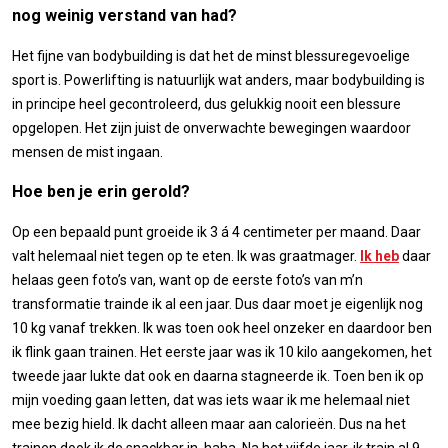
nog weinig verstand van had?
Het fijne van bodybuilding is dat het de minst blessuregevoelige
sport is. Powerlifting is natuurlijk wat anders, maar bodybuilding is
in principe heel gecontroleerd, dus gelukkig nooit een blessure
opgelopen. Het zijn juist de onverwachte bewegingen waardoor
mensen de mist ingaan.
Hoe ben je erin gerold?
Op een bepaald punt groeide ik 3 á 4 centimeter per maand. Daar
valt helemaal niet tegen op te eten. Ik was graatmager.
Ik heb
daar
helaas geen foto’s van, want op de eerste foto’s van m’n
transformatie trainde ik al een jaar. Dus daar moet je eigenlijk nog
10 kg vanaf trekken. Ik was toen ook heel onzeker en daardoor ben
ik flink gaan trainen. Het eerste jaar was ik 10 kilo aangekomen, het
tweede jaar lukte dat ook en daarna stagneerde ik. Toen ben ik op
mijn voeding gaan letten, dat was iets waar ik me helemaal niet
mee bezig hield. Ik dacht alleen maar aan calorieën. Dus na het
trainen dook ik de snackbar in, haha. Na het vijfde jaar, ik train al 9