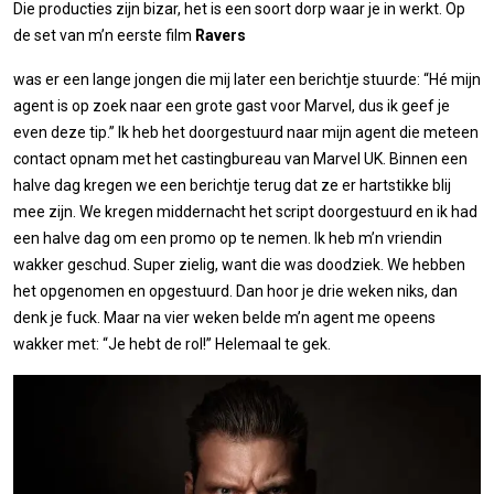
Die producties zijn bizar, het is een soort dorp waar je in werkt. Op
de set van m’n eerste film
Ravers
was er een lange jongen die mij later een berichtje stuurde: “Hé mijn
agent is op zoek naar een grote gast voor Marvel, dus ik geef je
even deze tip.” Ik heb het doorgestuurd naar mijn agent die meteen
contact opnam met het castingbureau van Marvel UK. Binnen een
halve dag kregen we een berichtje terug dat ze er hartstikke blij
mee zijn. We kregen middernacht het script doorgestuurd en ik had
een halve dag om een promo op te nemen. Ik heb m’n vriendin
wakker geschud. Super zielig, want die was doodziek. We hebben
het opgenomen en opgestuurd. Dan hoor je drie weken niks, dan
denk je fuck. Maar na vier weken belde m’n agent me opeens
wakker met: “Je hebt de rol!” Helemaal te gek.