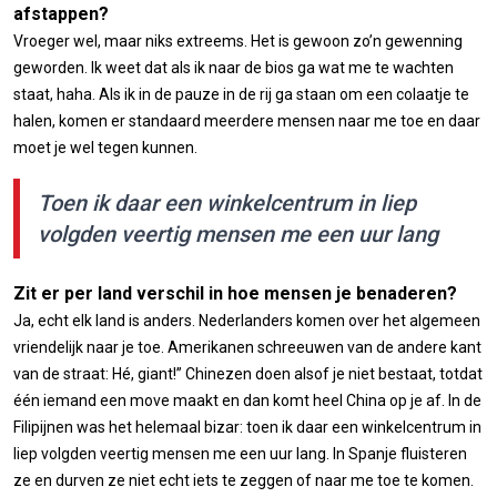
afstappen?
Vroeger wel, maar niks extreems. Het is gewoon zo’n gewenning
geworden. Ik weet dat als ik naar de bios ga wat me te wachten
staat, haha. Als ik in de pauze in de rij ga staan om een colaatje te
halen, komen er standaard meerdere mensen naar me toe en daar
moet je wel tegen kunnen.
Toen ik daar een winkelcentrum in liep
volgden veertig mensen me een uur lang
Zit er per land verschil in hoe mensen je benaderen?
Ja, echt elk land is anders. Nederlanders komen over het algemeen
vriendelijk naar je toe. Amerikanen schreeuwen van de andere kant
van de straat: Hé, giant!” Chinezen doen alsof je niet bestaat, totdat
één iemand een move maakt en dan komt heel China op je af. In de
Filipijnen was het helemaal bizar: toen ik daar een winkelcentrum in
liep volgden veertig mensen me een uur lang. In Spanje fluisteren
ze en durven ze niet echt iets te zeggen of naar me toe te komen.