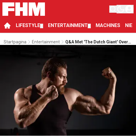
LIFESTYLE
ENTERTAINMENT
MACHINES
NIE
▼
▼
Startpagina
Entertainment
Q&A Met 'The Dutch Giant' Over
Black Widow, Bodybuilding En
Zijn Avonturen Op Het Witte Doek