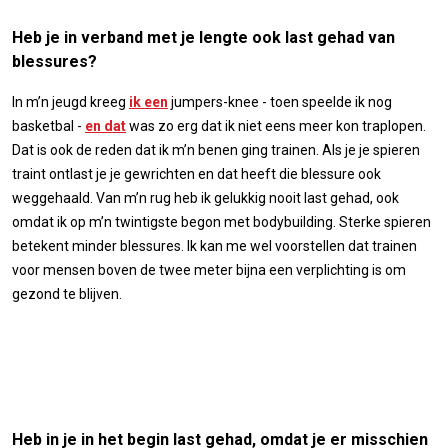
Heb je in verband met je lengte ook last gehad van
blessures?
In m’n jeugd kreeg
ik een
jumpers-knee - toen speelde ik nog
basketbal -
en dat
was zo erg dat ik niet eens meer kon traplopen.
Dat is ook de reden dat ik m’n benen ging trainen. Als je je spieren
traint ontlast je je gewrichten en dat heeft die blessure ook
weggehaald. Van m’n rug heb ik gelukkig nooit last gehad, ook
omdat ik op m’n twintigste begon met bodybuilding. Sterke spieren
betekent minder blessures. Ik kan me wel voorstellen dat trainen
voor mensen boven de twee meter bijna een verplichting is om
gezond te blijven.
Heb in je in het begin last gehad, omdat je er misschien