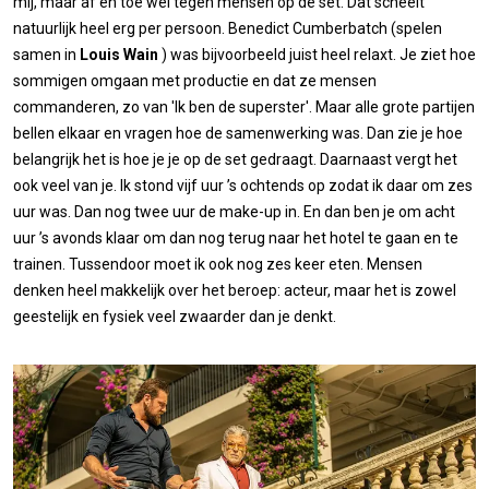
mij, maar af en toe wel tegen mensen op de set. Dat scheelt
natuurlijk heel erg per persoon. Benedict Cumberbatch (spelen
samen in
Louis Wain
) was bijvoorbeeld juist heel relaxt. Je ziet hoe
sommigen omgaan met productie en dat ze mensen
commanderen, zo van 'Ik ben de superster'. Maar alle grote partijen
bellen elkaar en vragen hoe de samenwerking was. Dan zie je hoe
belangrijk het is hoe je je op de set gedraagt. Daarnaast vergt het
ook veel van je. Ik stond vijf uur ’s ochtends op zodat ik daar om zes
uur was. Dan nog twee uur de make-up in. En dan ben je om acht
uur ’s avonds klaar om dan nog terug naar het hotel te gaan en te
trainen. Tussendoor moet ik ook nog zes keer eten. Mensen
denken heel makkelijk over het beroep: acteur, maar het is zowel
geestelijk en fysiek veel zwaarder dan je denkt.