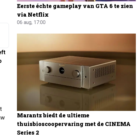
Eerste échte gameplay van GTA 6 te zien
via Netflix
06 aug, 17:00
eft
p
t
Marantz biedt de ultieme
euw
thuisbioscoopervaring met de CINEMA
Series 2