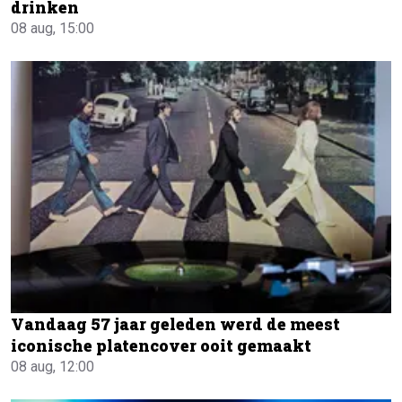
drinken
08 aug, 15:00
Vandaag 57 jaar geleden werd de meest
iconische platencover ooit gemaakt
08 aug, 12:00