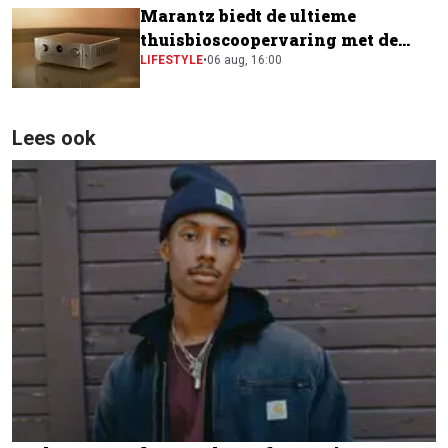
Marantz biedt de ultieme
thuisbioscoopervaring met de
CINEMA Series 2
LIFESTYLE
•
06 aug, 16:00
Lees ook