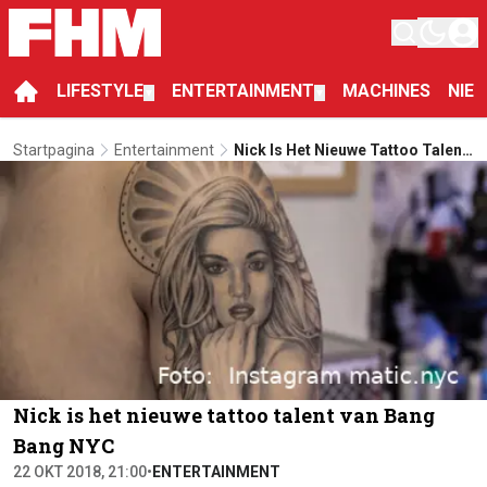
LIFESTYLE
ENTERTAINMENT
MACHINES
NIE
▼
▼
Startpagina
Entertainment
Nick Is Het Nieuwe Tattoo Talent
Van Bang Bang NYC
Nick is het nieuwe tattoo talent van Bang
Bang NYC
22 OKT 2018, 21:00
•
ENTERTAINMENT