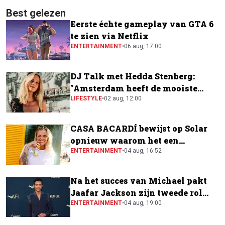
Best gelezen
Eerste échte gameplay van GTA 6
te zien via Netflix
ENTERTAINMENT
•
06 aug, 17:00
DJ Talk met Hedda Stenberg:
"Amsterdam heeft de mooiste
festivalscene van Europa"
LIFESTYLE
•
02 aug, 12:00
CASA BACARDÍ bewijst op Solar
opnieuw waarom het een
festivalfavoriet is
ENTERTAINMENT
•
04 aug, 16:52
Na het succes van Michael pakt
Jaafar Jackson zijn tweede rol
naast Will Smith
ENTERTAINMENT
•
04 aug, 19:00