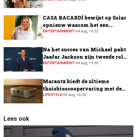
festivalscene van Europa"
CASA BACARDÍ bewijst op Solar
opnieuw waarom het een
festivalfavoriet is
ENTERTAINMENT
•
04 aug, 16:52
Na het succes van Michael pakt
Jaafar Jackson zijn tweede rol
naast Will Smith
ENTERTAINMENT
•
04 aug, 19:00
Marantz biedt de ultieme
thuisbioscoopervaring met de
CINEMA Series 2
LIFESTYLE
•
06 aug, 16:00
Lees ook