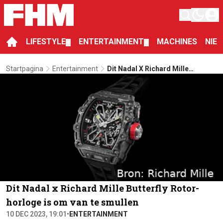
LIFESTYLE
ENTERTAINMENT
MACHINES
NIE
▼
▼
Startpagina
Entertainment
Dit Nadal X Richard Mille
Butterfly Rotor-Horloge Is Om
Van Te Smullen
Dit Nadal x Richard Mille Butterfly Rotor-
horloge is om van te smullen
10 DEC 2023, 19:01
•
ENTERTAINMENT