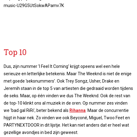
music-U29G5UtSokwAPamv7K
Top 10
Dus, zijn nummer ‘I Feel It Coming’ krijgt opeens wel een hele
serieuze en letterlijke betekenis. Maar The Weeknd is niet de enige
met goede ‘seksnummers’. Ook Trey Songz, Usher, Drake en
Jeremih staan in de top 5 van artiesten die gedraaid worden tijdens
de seks. Maar, op één vinden we dus The Weeknd. Ook de rest van
de top-10 klinkt ons al muziek in de oren. Op nummer zes vinden
we ‘bad gal RiRi’, beter bekend als
Rihanna
. Maar de concurrentie
hijgt in haar nek. Zo vinden we ook Beyconé, Miguel, Twoo Feet en
PARTYNEXTDOOR in dit lijstje. Het kan niet anders dat er heel wat
gezellige avondjes in bed zijn geweest.