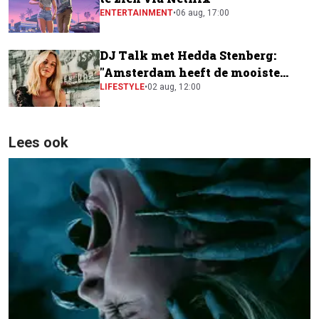
ENTERTAINMENT
•
06 aug, 17:00
DJ Talk met Hedda Stenberg:
"Amsterdam heeft de mooiste
festivalscene van Europa"
LIFESTYLE
•
02 aug, 12:00
Lees ook