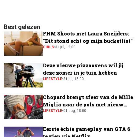
Best gelezen
FHM Shoots met Laura Sneijders:
"Dit stond echt op mijn bucketlist"
GIRLS
•
31 jul, 12:00
Deze nieuwe pizzaovens wil jij
deze zomer in je tuin hebben
LIFESTYLE
•
31 jul, 15:00
Chopard brengt sfeer van de Mille
Miglia naar de pols met nieuw
horloge
LIFESTYLE
•
01 aug, 18:00
Eerste échte gameplay van GTA 6
te zien via Netflix