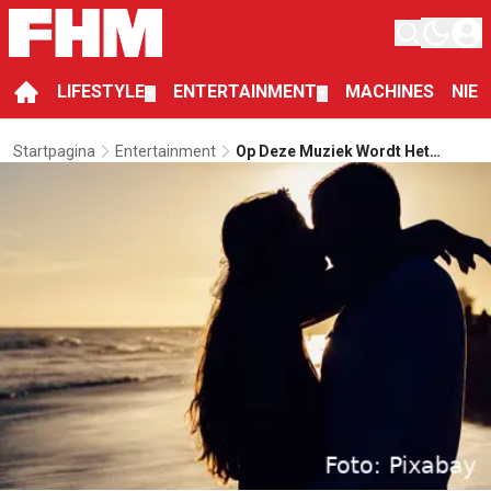
LIFESTYLE
ENTERTAINMENT
MACHINES
NIE
▼
▼
Startpagina
Entertainment
Op Deze Muziek Wordt Het
Meest Gedanst Onder De Lakens