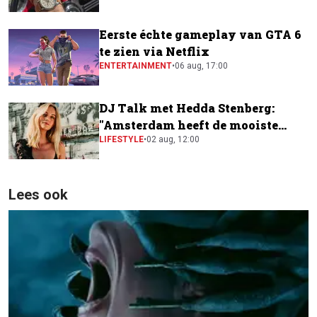
Eerste échte gameplay van GTA 6
te zien via Netflix
ENTERTAINMENT
•
06 aug, 17:00
DJ Talk met Hedda Stenberg:
"Amsterdam heeft de mooiste
festivalscene van Europa"
LIFESTYLE
•
02 aug, 12:00
Lees ook