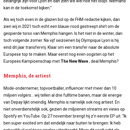
belangrijk zijn voor Lyon en dan zien we wel hoe het loopt. Niemand
kan in de toekomst kijken.”
Als wij toch even in de glazen bol op de FHM-redactie kijken, dan
zien wij in 2021 toch echt een blauw-rood gestreept shirt om de
gespierde torso van Memphis hangen. Is het niet in de winter, dan
toch volgende zomer. Na vijf seizoenen bij Olympique Lyon is hij
eind dit jaar transfervrij. Klaar om een transfer naar de absolute
Europese top te maken. Maar eerst nog even oogsten op het
Europees Kampioenschap met
The New Wave
, deal Memphis?
Memphis, de artiest
Mode-ondernemer, topvoetballer, influencer met meer dan 10
miljoen volgers… wij tellen al drie fulltime banen, maar de energie
van Depay lijkt oneindig. Memphis is namelijk ook nog artiest. En
niet onverdienstelijk ook, gezien de miljoenen streams en views op
Spotify en YouTube. Op 27 november brengt hij z’n eerste EP uit. “Ik
ben super excited om dat eindelijk naar buiten te brengen. Ik heb
natuurlijk al wel twee singles uitgebracht. Maar dit voelt echt als