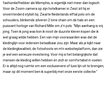
fashionliefhebber als Memphis, is eigenlijk niet meer dan logisch.
Voor de Zoom-camera op zijn hotelkamer in Zeist zit hij er
onverminderd stylish bij. Zwarte Nederlands elftal polo om de
schouders, blinkende zilveren 2 tone chain om de hals en een
puissant horloge van Richard Mille om z’n pols. “Mijn aanhang is vrij
jong. Toen ik jong was kon ik nooit de duurste kleren kopen die ik
wel graag wilde hebben. Een van mijn voorwaarden was dat de
kledinglijn voor iedereen betaalbaar zou zijn. Maar als je kijkt naar
de kledingkwaliteit, de fotoshoots en m’n websiteplatform, dan zie
je wel een serieuze investering. Voor mij is het belangrijkste dat
mensen de kleding willen hebben en zich er comfortabel in voelen.
Er is altijd nog ruimte om een exclusievere of luxe lijn uit te brengen,
maar op dit moment ben ik superblij met onze eerste collectie.”