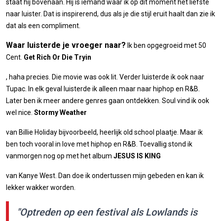
staat hij bovenaan. Hij is iemand waar ik op dit moment het liefste
naar luister. Dat is inspirerend, dus als je die stijl eruit haalt dan zie ik
dat als een compliment.
Waar luisterde je vroeger naar?
Ik ben opgegroeid met 50
Cent.
Get Rich Or Die Tryin
, haha precies. Die movie was ook lit. Verder luisterde ik ook naar
Tupac. In elk geval luisterde ik alleen maar naar hiphop en R&B.
Later ben ik meer andere genres gaan ontdekken. Soul vind ik ook
wel nice.
Stormy Weather
van Billie Holiday bijvoorbeeld, heerlijk old school plaatje. Maar ik
ben toch vooral in love met hiphop en R&B. Toevallig stond ik
vanmorgen nog op met het album
JESUS IS KING
van Kanye West. Dan doe ik ondertussen mijn gebeden en kan ik
lekker wakker worden.
"Optreden op een festival als Lowlands is