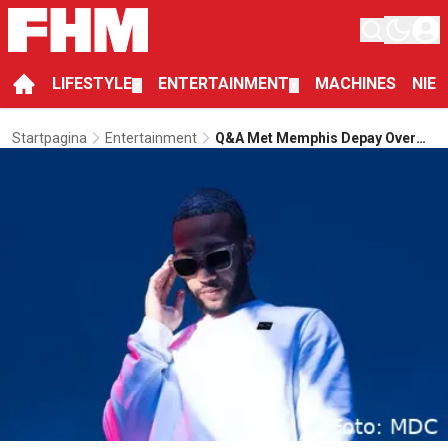
LIFESTYLE
ENTERTAINMENT
MACHINES
NIE
▼
▼
Startpagina
Entertainment
Q&A Met Memphis Depay Over
Fashion, Voetbal En Muziek