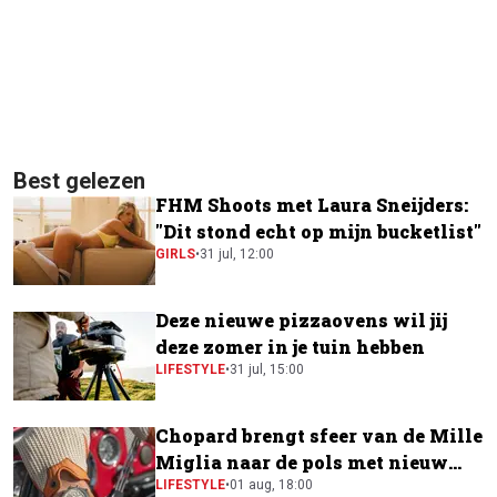
Best gelezen
FHM Shoots met Laura Sneijders:
"Dit stond echt op mijn bucketlist"
GIRLS
•
31 jul, 12:00
Deze nieuwe pizzaovens wil jij
deze zomer in je tuin hebben
LIFESTYLE
•
31 jul, 15:00
Chopard brengt sfeer van de Mille
Miglia naar de pols met nieuw
horloge
LIFESTYLE
•
01 aug, 18:00