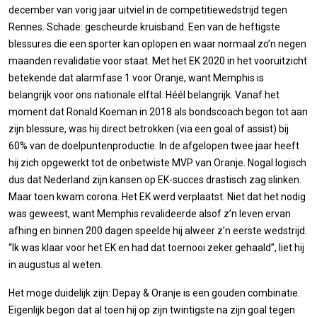
december van vorig jaar uitviel in de competitiewedstrijd tegen
Rennes. Schade: gescheurde kruisband. Een van de heftigste
blessures die een sporter kan oplopen en waar normaal zo’n negen
maanden revalidatie voor staat. Met het EK 2020 in het vooruitzicht
betekende dat alarmfase 1 voor Oranje, want Memphis is
belangrijk voor ons nationale elftal. Héél belangrijk. Vanaf het
moment dat Ronald Koeman in 2018 als bondscoach begon tot aan
zijn blessure, was hij direct betrokken (via een goal of assist) bij
60% van de doelpuntenproductie. In de afgelopen twee jaar heeft
hij zich opgewerkt tot de onbetwiste MVP van Oranje. Nogal logisch
dus dat Nederland zijn kansen op EK-succes drastisch zag slinken.
Maar toen kwam corona. Het EK werd verplaatst. Niet dat het nodig
was geweest, want Memphis revalideerde alsof z’n leven ervan
afhing en binnen 200 dagen speelde hij alweer z’n eerste wedstrijd.
“Ik was klaar voor het EK en had dat toernooi zeker gehaald”, liet hij
in augustus al weten.
Het moge duidelijk zijn: Depay & Oranje is een gouden combinatie.
Eigenlijk begon dat al toen hij op zijn twintigste na zijn goal tegen