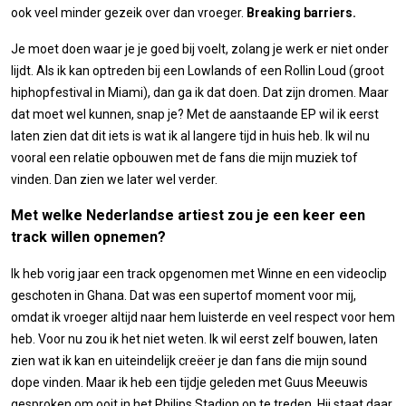
ook veel minder gezeik over dan vroeger.
Breaking barriers.
Je moet doen waar je je goed bij voelt, zolang je werk er niet onder
lijdt. Als ik kan optreden bij een Lowlands of een Rollin Loud (groot
hiphopfestival in Miami), dan ga ik dat doen. Dat zijn dromen. Maar
dat moet wel kunnen, snap je? Met de aanstaande EP wil ik eerst
laten zien dat dit iets is wat ik al langere tijd in huis heb. Ik wil nu
vooral een relatie opbouwen met de fans die mijn muziek tof
vinden. Dan zien we later wel verder.
Met welke Nederlandse artiest zou je een keer een
track willen opnemen?
Ik heb vorig jaar een track opgenomen met Winne en een videoclip
geschoten in Ghana. Dat was een supertof moment voor mij,
omdat ik vroeger altijd naar hem luisterde en veel respect voor hem
heb. Voor nu zou ik het niet weten. Ik wil eerst zelf bouwen, laten
zien wat ik kan en uiteindelijk creëer je dan fans die mijn sound
dope vinden. Maar ik heb een tijdje geleden met Guus Meeuwis
gesproken om ooit in het Philips Stadion op te treden. Hij staat daar