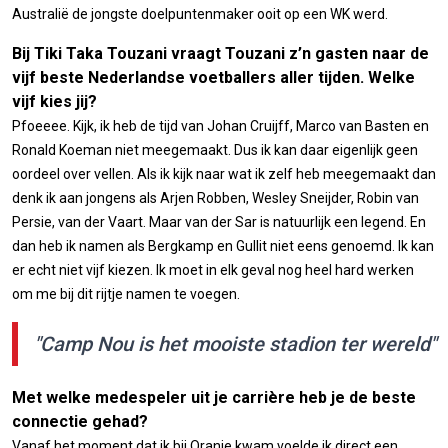
Australië de jongste doelpuntenmaker ooit op een WK werd.
Bij Tiki Taka Touzani vraagt Touzani z’n gasten naar de
vijf beste Nederlandse voetballers aller tijden. Welke
vijf kies jij?
Pfoeeee. Kijk, ik heb de tijd van Johan Cruijff, Marco van Basten en
Ronald Koeman niet meegemaakt. Dus ik kan daar eigenlijk geen
oordeel over vellen. Als ik kijk naar wat ik zelf heb meegemaakt dan
denk ik aan jongens als Arjen Robben, Wesley Sneijder, Robin van
Persie, van der Vaart. Maar van der Sar is natuurlijk een legend. En
dan heb ik namen als Bergkamp en Gullit niet eens genoemd. Ik kan
er echt niet vijf kiezen. Ik moet in elk geval nog heel hard werken
om me bij dit rijtje namen te voegen.
"Camp Nou is het mooiste stadion ter wereld"
Met welke medespeler uit je carrière heb je de beste
connectie gehad?
Vanaf het moment dat ik bij Oranje kwam voelde ik direct een