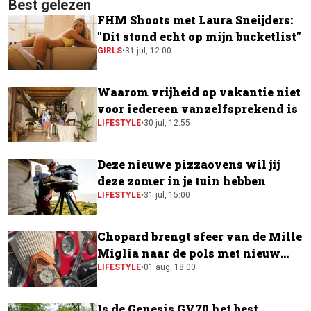
Best gelezen
FHM Shoots met Laura Sneijders:
"Dit stond echt op mijn bucketlist"
GIRLS
•
31 jul, 12:00
Waarom vrijheid op vakantie niet
voor iedereen vanzelfsprekend is
LIFESTYLE
•
30 jul, 12:55
Deze nieuwe pizzaovens wil jij
deze zomer in je tuin hebben
LIFESTYLE
•
31 jul, 15:00
Chopard brengt sfeer van de Mille
Miglia naar de pols met nieuw
horloge
LIFESTYLE
•
01 aug, 18:00
Is de Genesis GV70 het best