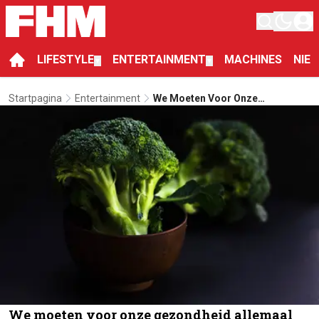
LIFESTYLE
ENTERTAINMENT
MACHINES
NIE
▼
▼
Startpagina
Entertainment
We Moeten Voor Onze
Gezondheid Allemaal Meer
Broccoli Eten
We moeten voor onze gezondheid allemaal