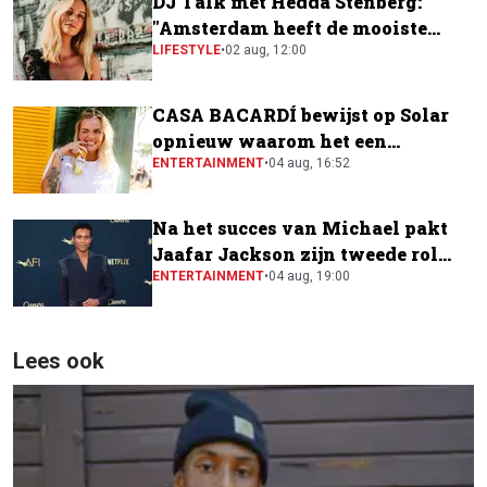
DJ Talk met Hedda Stenberg:
"Amsterdam heeft de mooiste
festivalscene van Europa"
LIFESTYLE
•
02 aug, 12:00
CASA BACARDÍ bewijst op Solar
opnieuw waarom het een
festivalfavoriet is
ENTERTAINMENT
•
04 aug, 16:52
Na het succes van Michael pakt
Jaafar Jackson zijn tweede rol
naast Will Smith
ENTERTAINMENT
•
04 aug, 19:00
Lees ook