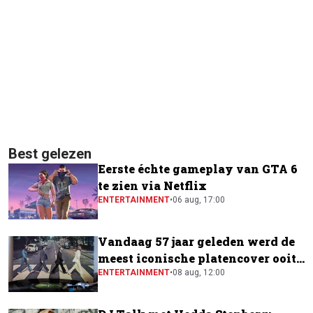
Best gelezen
Eerste échte gameplay van GTA 6
te zien via Netflix
ENTERTAINMENT
•
06 aug, 17:00
Vandaag 57 jaar geleden werd de
meest iconische platencover ooit
gemaakt
ENTERTAINMENT
•
08 aug, 12:00