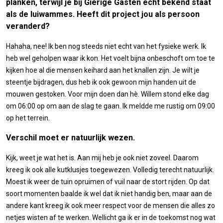
planken, terwijl je bij Gierige Gasten echt bekend staat
als de luiwammes. Heeft dit project jou als persoon
veranderd?
Hahaha, nee! Ik ben nog steeds niet echt van het fysieke werk. Ik
heb wel geholpen waar ik kon. Het voelt bijna onbeschoft om toe te
kijken hoe al die mensen keihard aan het knallen zijn. Je wilt je
steentje bijdragen, dus heb ik ook gewoon mijn handen uit de
mouwen gestoken. Voor mijn doen dan hè. Willem stond elke dag
om 06:00 op om aan de slag te gaan. Ik meldde me rustig om 09:00
op het terrein.
Verschil moet er natuurlijk wezen.
Kijk, weet je wat het is. Aan mij heb je ook niet zoveel. Daarom
kreeg ik ook alle kutklusjes toegewezen. Volledig terecht natuurlijk.
Moest ik weer de tuin opruimen of vuil naar de stort rijden. Op dat
soort momenten baalde ik wel dat ik niet handig ben, maar aan de
andere kant kreeg ik ook meer respect voor de mensen die alles zo
netjes wisten af te werken. Wellicht ga ik er in de toekomst nog wat