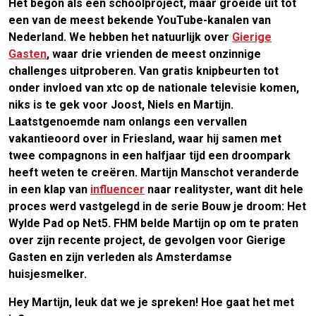
Het begon als een schoolproject, maar groeide uit tot
een van de meest bekende YouTube-kanalen van
Nederland. We hebben het natuurlijk over
Gierige
Gasten
, waar drie vrienden de meest onzinnige
challenges
uitproberen. Van gratis knipbeurten tot
onder invloed van xtc op de nationale televisie komen,
niks is te gek voor Joost, Niels en Martijn.
Laatstgenoemde nam onlangs een vervallen
vakantieoord over in Friesland, waar hij samen met
twee compagnons in een halfjaar tijd een droompark
heeft weten te creëren. Martijn Manschot veranderde
in een klap van
influencer
naar realityster, want dit hele
proces werd vastgelegd in de serie Bouw je droom: Het
Wylde Pad op Net5. FHM belde Martijn op om te praten
over zijn recente project, de gevolgen voor Gierige
Gasten en zijn verleden als Amsterdamse
huisjesmelker.
Hey Martijn, leuk dat we je spreken! Hoe gaat het met