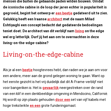
mensen die buiten de gebaande paden wilden bouwen. Omdat
de iconische cabine in de loop der jaren echter in populariteit is
gegroeid, begint het ontwerp er
een beetje
gedateerd uit te zien.
Gelukkig heeft een Iraanse
architect
met de naam Milad
Eshtiyaghi een concept bedacht dat gedateerde bedoelingen
teniet doet. De architect van dit verblijf nam
living
on the edge
wel erg letterlijk. Durf jij het aan om te overnachten in deze
living-on-the-edge-cabine?
Living-on-the-edge-cabine
Als je al een
beetje
hoogtevrees hebt, dan raden we je aan om voor
een andere, meer aan de grond gelegen woning te gaan. Want op
het eerste gezicht is het vrij duidelijk dat dit A-Frame-verblijf niet
voor bangeriken is. Het is
gevaarlijk
neergestreken over de rand
van een klif in een denkbeeldige omgeving in Mendocino, Californië.
Hij wordt op zijn plaats gehouden
door een
set van vijf kabels met
hoge treksterkte
en een
grote funderingsmast.