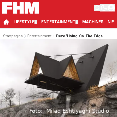
LIFESTYLE
ENTERTAINMENT
MACHINES
NIE
▼
▼
Startpagina
Entertainment
Deze "living-On-The-Edge-
Cabine" Is Niet Geschikt Voor
Mensen Met Hoogtevrees