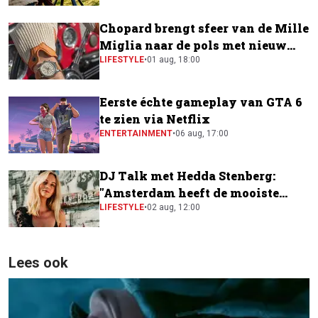
Chopard brengt sfeer van de Mille
Miglia naar de pols met nieuw
horloge
LIFESTYLE
•
01 aug, 18:00
Eerste échte gameplay van GTA 6
te zien via Netflix
ENTERTAINMENT
•
06 aug, 17:00
DJ Talk met Hedda Stenberg:
"Amsterdam heeft de mooiste
festivalscene van Europa"
LIFESTYLE
•
02 aug, 12:00
Lees ook