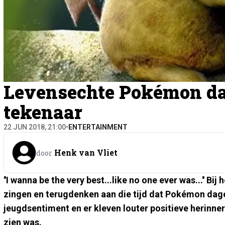
Levensechte Pokémon da
tekenaar
22 JUN 2018, 21:00
•
ENTERTAINMENT
Henk van Vliet
door
''I wanna be the very best...like no one ever was...''
Bij 
zingen en terugdenken aan die tijd dat Pokémon dage
jeugdsentiment en er kleven louter positieve herinner
zien was.