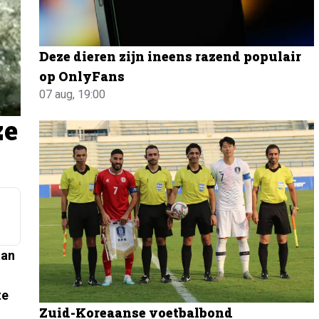
Deze dieren zijn ineens razend populair
op OnlyFans
07 aug, 19:00
ze
aan
te
Zuid-Koreaanse voetbalbond