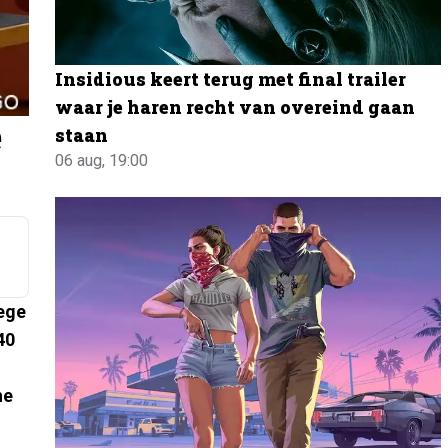
Insidious keert terug met final trailer
waar je haren recht van overeind gaan
e
staan
06 aug, 19:00
wege
40
he