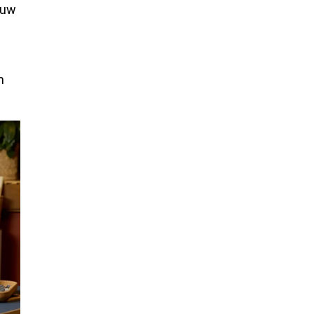
euw
n