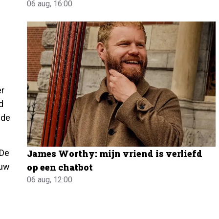
06 aug, 16:00
er
d
 de
 De
James Worthy: mijn vriend is verliefd
ouw
op een chatbot
06 aug, 12:00