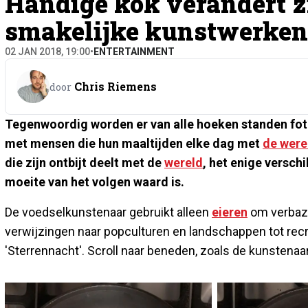
Handige kok verandert z
smakelijke kunstwerken
02 JAN 2018, 19:00
•
ENTERTAINMENT
Chris Riemens
door
Tegenwoordig worden er van alle hoeken standen foto
met mensen die hun maaltijden elke dag met
de were
die zijn ontbijt deelt met de
wereld
, het enige verschi
moeite van het volgen waard is.
De voedselkunstenaar gebruikt alleen
eieren
om verbazi
verwijzingen naar popculturen en landschappen tot re
'Sterrennacht'. Scroll naar beneden, zoals de kunstenaa