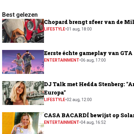
Best gelezen
Chopard brengt sfeer van de Mil
LIFESTYLE
•
01 aug, 18:00
Eerste échte gameplay van GTA 6
ENTERTAINMENT
•
06 aug, 17:00
DJ Talk met Hedda Stenberg: "A
Europa"
LIFESTYLE
•
02 aug, 12:00
CASA BACARDÍ bewijst op Solar 
ENTERTAINMENT
•
04 aug, 16:52