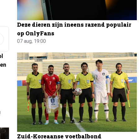
Deze dieren zijn ineens razend populair
op OnlyFans
07 aug, 19:00
ol
ten
!
Zuid-Koreaanse voetbalbond