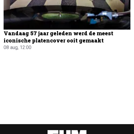
Vandaag 57 jaar geleden werd de meest
iconische platencover ooit gemaakt
08 aug, 12:00