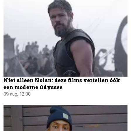
Niet alleen Nolan: deze films vertellen óók
een moderne Odyssee
09 aug, 12:00