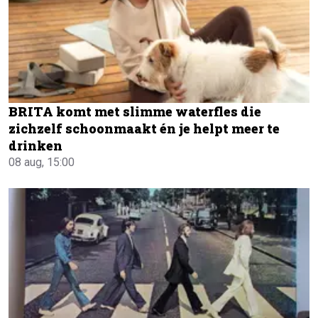
BRITA komt met slimme waterfles die
zichzelf schoonmaakt én je helpt meer te
drinken
08 aug, 15:00