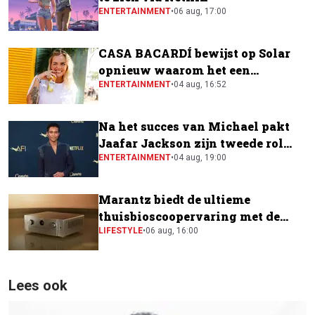
ENTERTAINMENT
•
06 aug, 17:00
CASA BACARDÍ bewijst op Solar
opnieuw waarom het een
festivalfavoriet is
ENTERTAINMENT
•
04 aug, 16:52
Na het succes van Michael pakt
Jaafar Jackson zijn tweede rol
naast Will Smith
ENTERTAINMENT
•
04 aug, 19:00
Marantz biedt de ultieme
thuisbioscoopervaring met de
CINEMA Series 2
LIFESTYLE
•
06 aug, 16:00
Lees ook