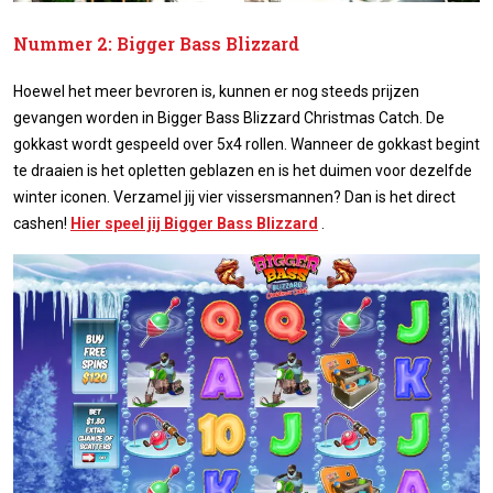
Nummer 2: Bigger Bass Blizzard
Hoewel het meer bevroren is, kunnen er nog steeds prijzen
gevangen worden in Bigger Bass Blizzard Christmas Catch. De
gokkast wordt gespeeld over 5x4 rollen. Wanneer de gokkast begint
te draaien is het opletten geblazen en is het duimen voor dezelfde
winter iconen. Verzamel jij vier vissersmannen? Dan is het direct
cashen!
Hier speel jij Bigger Bass Blizzard
.