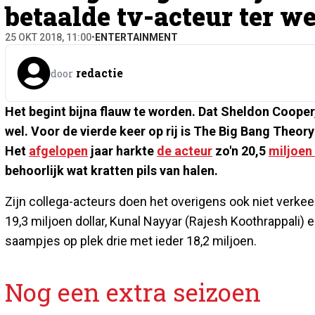
betaalde tv-acteur ter w
25 OKT 2018, 11:00
•
ENTERTAINMENT
redactie
door
Het begint bijna flauw te worden. Dat Sheldon Cooper
wel. Voor de vierde keer op rij is The Big Bang Theor
Het
afgelopen
jaar harkte
de acteur
zo'n 20,5
miljoen 
behoorlijk wat kratten pils van halen.
Zijn collega-acteurs doen het overigens ook niet verke
19,3 miljoen dollar, Kunal Nayyar (Rajesh Koothrappali
saampjes op plek drie met ieder 18,2 miljoen.
Nog een extra seizoen