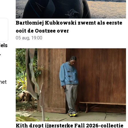
Bartłomiej Kubkowski zwemt als eerste
ooit de Oostzee over
05 aug, 19:00
dels
.
met
Kith dropt ijzersterke Fall 2026-collectie