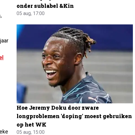
onder sublabel &Kin
05 aug, 17:00
,
jaar
el
Hoe Jeremy Doku door zware
longproblemen 'doping' moest gebruiken
op het WK
eke
05 aug, 15:00