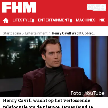
LIFESTYLE
ENTERTAINMENT
MACHINES
NIE
▼
▼
Startpagina
Entertainment
Henry Cavill Wacht Op Het
Verlossende Telefoontje Om De
Nieuwe James Bond Te Worden
Henry Cavill wacht op het verlossende
telefoontje om de nieuwe James Bond te