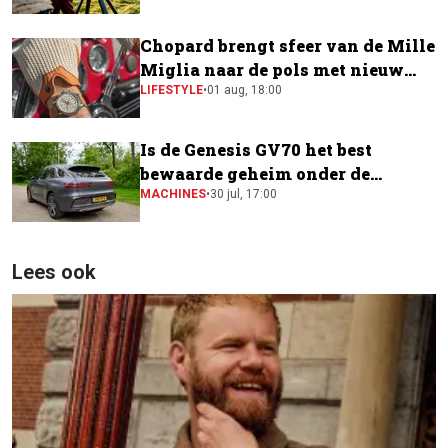
Chopard brengt sfeer van de Mille
Miglia naar de pols met nieuw
horloge
LIFESTYLE
•
01 aug, 18:00
Is de Genesis GV70 het best
bewaarde geheim onder de
elektrische SUV's?
MACHINES
•
30 jul, 17:00
Lees ook