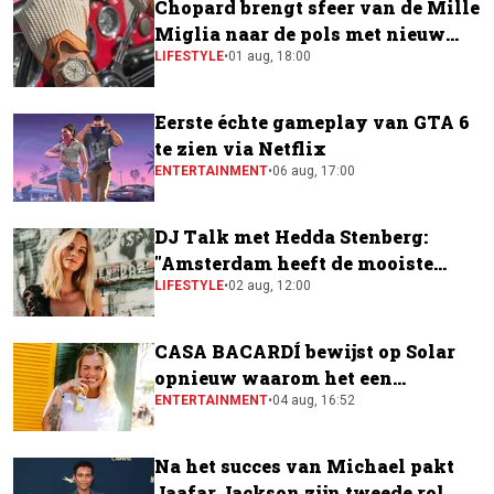
Chopard brengt sfeer van de Mille
Miglia naar de pols met nieuw
horloge
LIFESTYLE
•
01 aug, 18:00
Eerste échte gameplay van GTA 6
te zien via Netflix
ENTERTAINMENT
•
06 aug, 17:00
DJ Talk met Hedda Stenberg:
"Amsterdam heeft de mooiste
festivalscene van Europa"
LIFESTYLE
•
02 aug, 12:00
CASA BACARDÍ bewijst op Solar
opnieuw waarom het een
festivalfavoriet is
ENTERTAINMENT
•
04 aug, 16:52
Na het succes van Michael pakt
Jaafar Jackson zijn tweede rol