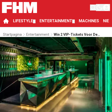
LIFESTYLE
ENTERTAINMENT
MACHINES
NIE
▼
▼
Startpagina
Entertainment
Win 2 VIP-Tickets Voor De
Exclusieve Opening Van De
Nieuwe Bar In De Heineken
Experience