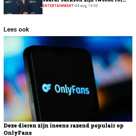
naast Will Smith
ENTERTAINMENT
•
04 aug, 19:00
Lees ook
Deze dieren zijn ineens razend populair op
OnlyFans