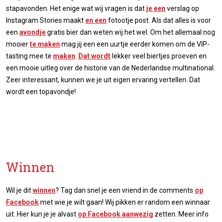
stapavonden. Het enige wat wij vragen is dat
je een
verslag op
Instagram Stories maakt
en een
fotootje post. Als dat alles is voor
een
avondje
gratis bier dan weten wij het wel. Om het allemaal nog
mooier
te maken
mag jij een een uurtje eerder komen om de VIP-
tasting mee te
maken
.
Dat wordt
lekker veel biertjes proeven en
een mooie uitleg over de historie van de Nederlandse multinational.
Zeer interessant, kunnen we je uit eigen ervaring vertellen. Dat
wordt een topavondje!
Winnen
Wil je dit
winnen
? Tag dan snel je een vriend in de comments
op
Facebook
met wie je wilt gaan! Wij pikken er random een winnaar
uit. Hier kun je je alvast
op Facebook aanwezig
zetten. Meer info