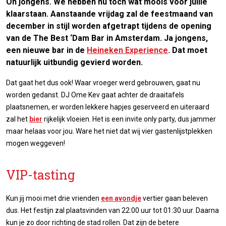
Oh jongens. We hebben nu toch wat moois voor jullie
klaarstaan. Aanstaande vrijdag zal de feestmaand van
december in stijl worden afgetrapt tijdens de opening
van de The Best ‘Dam Bar in Amsterdam. Ja jongens,
een nieuwe bar in de
Heineken Experience
. Dat moet
natuurlijk uitbundig gevierd worden.
Dat gaat het dus ook! Waar vroeger werd gebrouwen, gaat nu
worden gedanst. DJ Ome Kev gaat achter de draaitafels
plaatsnemen, er worden lekkere hapjes geserveerd en uiteraard
zal het
bier
rijkelijk vloeien. Het is een invite only party, dus jammer
maar helaas voor jou. Ware het niet dat wij vier gastenlijstplekken
mogen weggeven!
VIP-tasting
Kun jij mooi met drie vrienden
een avondje
vertier gaan beleven
dus. Het festijn zal plaatsvinden van 22:00 uur tot 01:30 uur. Daarna
kun je zo door richting de stad rollen. Dat zijn de betere