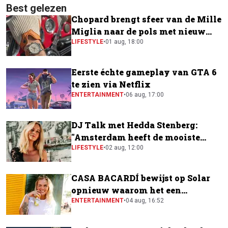
Best gelezen
Chopard brengt sfeer van de Mille
Miglia naar de pols met nieuw
horloge
LIFESTYLE
•
01 aug, 18:00
Eerste échte gameplay van GTA 6
te zien via Netflix
ENTERTAINMENT
•
06 aug, 17:00
DJ Talk met Hedda Stenberg:
"Amsterdam heeft de mooiste
festivalscene van Europa"
LIFESTYLE
•
02 aug, 12:00
CASA BACARDÍ bewijst op Solar
opnieuw waarom het een
festivalfavoriet is
ENTERTAINMENT
•
04 aug, 16:52