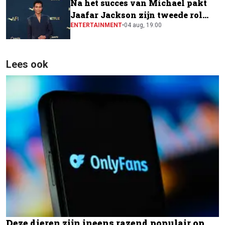
Na het succes van Michael pakt
Jaafar Jackson zijn tweede rol
naast Will Smith
ENTERTAINMENT
•
04 aug, 19:00
Lees ook
Deze dieren zijn ineens razend populair op