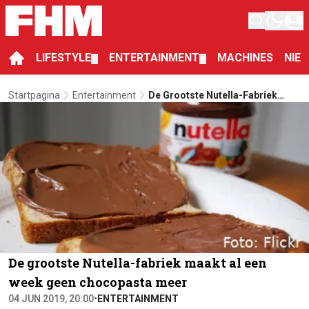
LIFESTYLE
ENTERTAINMENT
MACHINES
NIE
▼
▼
Startpagina
Entertainment
De Grootste Nutella-Fabriek
Maakt Al Een Week Geen
Chocopasta Meer
De grootste Nutella-fabriek maakt al een
week geen chocopasta meer
04 JUN 2019, 20:00
•
ENTERTAINMENT