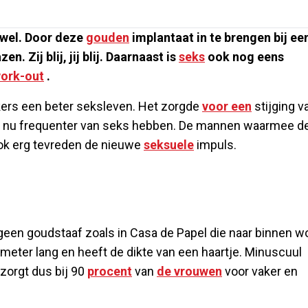
 wel. Door deze
gouden
implantaat in te brengen bij ee
. Zij blij, jij blij. Daarnaast is
seks
ook nog eens
ork-out
.
ers een beter seksleven. Het zorgde
voor een
stijging v
nu frequenter van seks hebben. De mannen waarmee d
ok erg tevreden de nieuwe
seksuele
impuls.
 geen goudstaaf zoals in Casa de Papel die naar binnen w
imeter lang en heeft de dikte van een haartje. Minuscuul
zorgt dus bij 90
procent
van
de vrouwen
voor vaker en