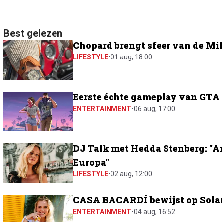
Best gelezen
Chopard brengt sfeer van de Mil
LIFESTYLE
•
01 aug, 18:00
Eerste échte gameplay van GTA 6
ENTERTAINMENT
•
06 aug, 17:00
DJ Talk met Hedda Stenberg: "A
Europa"
LIFESTYLE
•
02 aug, 12:00
CASA BACARDÍ bewijst op Solar 
ENTERTAINMENT
•
04 aug, 16:52